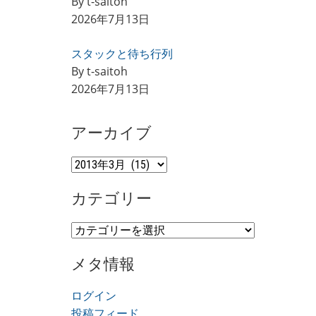
By t-saitoh
2026年7月13日
スタックと待ち行列
By t-saitoh
2026年7月13日
アーカイブ
ア
ー
カテゴリー
カ
イ
カ
ブ
テ
メタ情報
ゴ
リ
ログイン
ー
投稿フィード