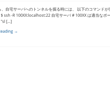
ら、自宅サーバへのトンネルを掘る時には、 以下のコマンドが
ssh -R 100XX:localhost:22 自宅サーバ # 100XX は適当な
l […]
Reading →