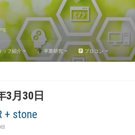
ing
タッフ紹介
卒業研究
🅿 プロコン
3年3月30日
R + stone
0日