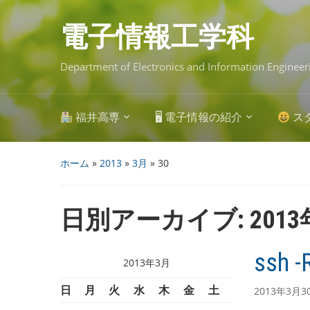
Skip
to
main
電子情報工学科
content
Department of Electronics and Information Engineer
福井高専
🖥 電子情報の紹介
ス
ホーム
»
2013
»
3月
»
30
日別アーカイブ:
201
ssh -
2013年3月
日
月
火
水
木
金
土
2013年3月3