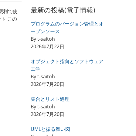
最新の投稿(電子情報)
便利で使
ポート この
プログラムのバージョン管理とオ
ープンソース
By t-saitoh
2026年7月22日
オブジェクト指向とソフトウェア
工学
By t-saitoh
2026年7月20日
集合とリスト処理
By t-saitoh
2026年7月20日
UMLと振る舞い図