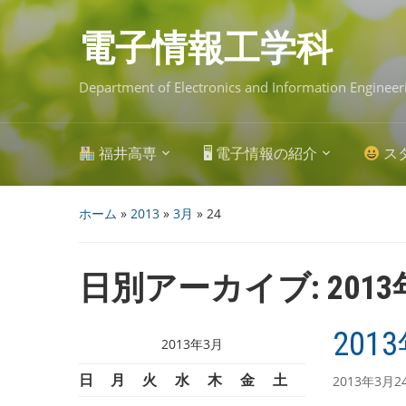
Skip
to
main
電子情報工学科
content
Department of Electronics and Information Engineer
福井高専
🖥 電子情報の紹介
ス
ホーム
»
2013
»
3月
»
24
日別アーカイブ:
201
201
2013年3月
日
月
火
水
木
金
土
2013年3月2