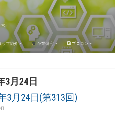
ing
タッフ紹介
卒業研究
🅿 プロコン
3年3月24日
3年3月24日(第313回)
4日