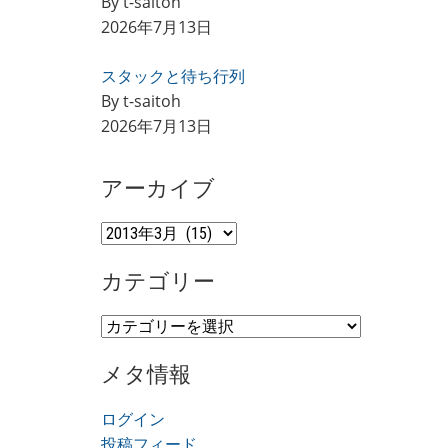
By t-saitoh
2026年7月13日
スタックと待ち行列
By t-saitoh
2026年7月13日
アーカイブ
ア
ー
カテゴリー
カ
イ
カ
ブ
テ
メタ情報
ゴ
リ
ログイン
ー
投稿フィード