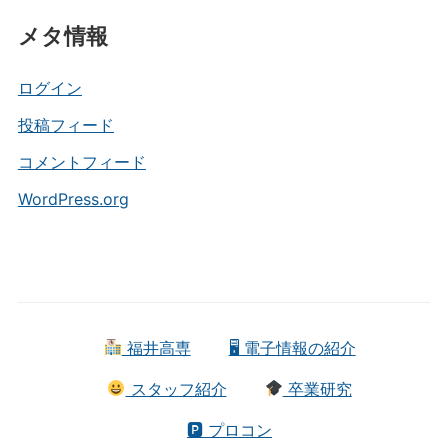
テ
メタ情報
ゴ
リ
ー
ログイン
投稿フィード
コメントフィード
WordPress.org
福井高専
🖥 電子情報の紹介
スタッフ紹介
卒業研究
🅿 プロコン