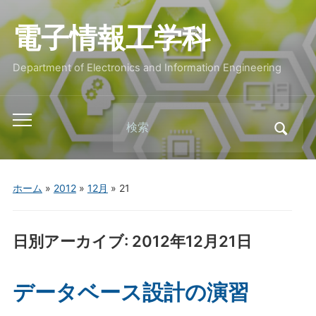
電子情報工学科
Department of Electronics and Information Engineering
Search
Toggle
for:
mobile
menu
ホーム
»
2012
»
12月
»
21
日別アーカイブ:
2012年12月21日
データベース設計の演習