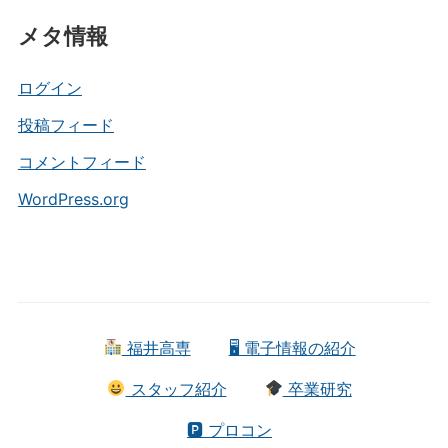
テ
メタ情報
ゴ
リ
ー
ログイン
投稿フィード
コメントフィード
WordPress.org
福井高専
🖥 電子情報の紹介
スタッフ紹介
卒業研究
🅿 プロコン