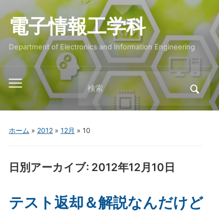
電子情報工学科
Department of Electronics and Information Engineering
Search
Toggle
for:
mobile
menu
ホーム
»
2012
»
12月
»
10
日別アーカイブ:
2012年12月10日
テスト返却＆解説なんだけど