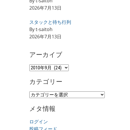
By t-saitoh
2026年7月13日
スタックと待ち行列
By t-saitoh
2026年7月13日
アーカイブ
ア
ー
カテゴリー
カ
イ
カ
ブ
テ
メタ情報
ゴ
リ
ログイン
ー
投稿フィード