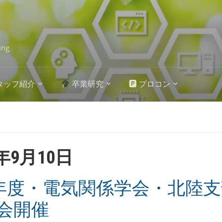
ing
タッフ紹介
卒業研究
🅿 プロコン
0年9月10日
2年度・電気関係学会・北陸
会開催