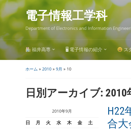
Skip
to
main
電子情報工学科
content
Department of Electronics and Information Engineer
福井高専
🖥 電子情報の紹介
ス
ホーム
»
2010
»
9月
»
10
日別アーカイブ:
201
H2
2010年9月
合大
日
月
火
水
木
金
土