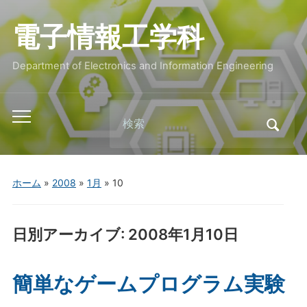
電子情報工学科
Department of Electronics and Information Engineering
Search
Toggle
for:
mobile
menu
ホーム
»
2008
»
1月
»
10
日別アーカイブ:
2008年1月10日
簡単なゲームプログラム実験