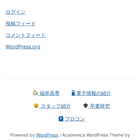
リ
ー
ログイン
投稿フィード
コメントフィード
WordPress.org
福井高専
🖥 電子情報の紹介
スタッフ紹介
卒業研究
🅿 プロコン
Powered by
WordPress
/ Academica WordPress Theme by