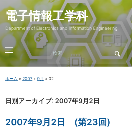
電子情報工学科
Department of Electronics and Information Engineering
Search
Toggle
for:
mobile
menu
ホーム
»
2007
»
9月
»
02
日別アーカイブ:
2007年9月2日
2007年9月2日 (第23回)