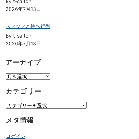
By t-saitoh
2026年7月13日
スタックと待ち行列
By t-saitoh
2026年7月13日
アーカイブ
ア
ー
カテゴリー
カ
イ
カ
ブ
テ
メタ情報
ゴ
リ
ー
ログイン