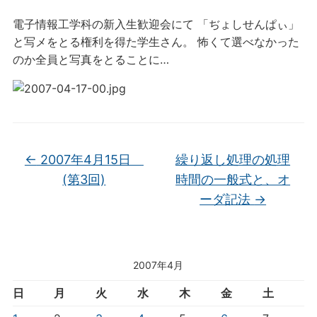
電子情報工学科の新入生歓迎会にて 「ぢょしせんぱぃ」
と写メをとる権利を得た学生さん。 怖くて選べなかった
のか全員と写真をとることに…
←
2007年4月15日
繰り返し処理の処理
(第3回)
時間の一般式と、オ
ーダ記法
→
2007年4月
日
月
火
水
木
金
土