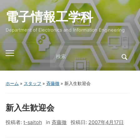
電子情報工学科
Department of Electronics and Information Engineering
Search
Toggle
for:
mobile
menu
ホーム
»
スタッフ
»
斉藤徹
»
新入生歓迎会
新入生歓迎会
投稿者:
t-saitoh
in
斉藤徹
投稿日:
2007年4月17日