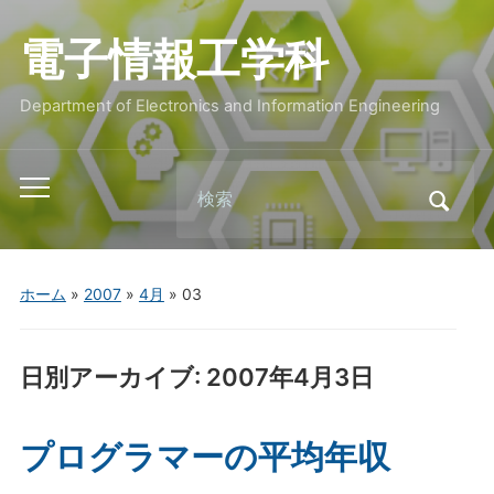
電子情報工学科
Department of Electronics and Information Engineering
Search
Toggle
for:
mobile
menu
ホーム
»
2007
»
4月
»
03
日別アーカイブ:
2007年4月3日
プログラマーの平均年収