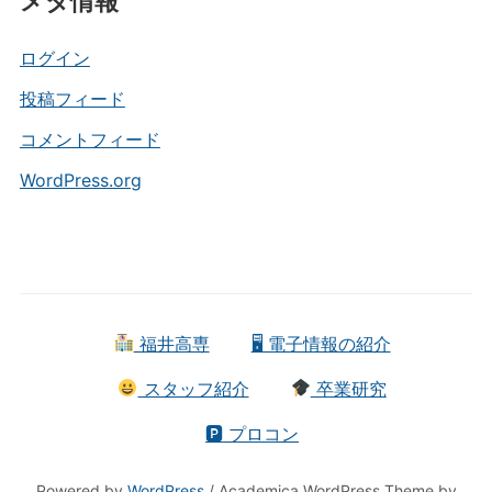
メタ情報
ゴ
リ
ー
ログイン
投稿フィード
コメントフィード
WordPress.org
福井高専
🖥 電子情報の紹介
スタッフ紹介
卒業研究
🅿 プロコン
Powered by
WordPress
/ Academica WordPress Theme by