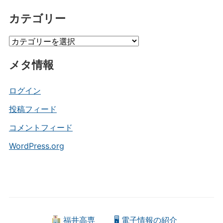
ー
カテゴリー
カ
イ
カ
ブ
テ
メタ情報
ゴ
リ
ー
ログイン
投稿フィード
コメントフィード
WordPress.org
福井高専
🖥 電子情報の紹介