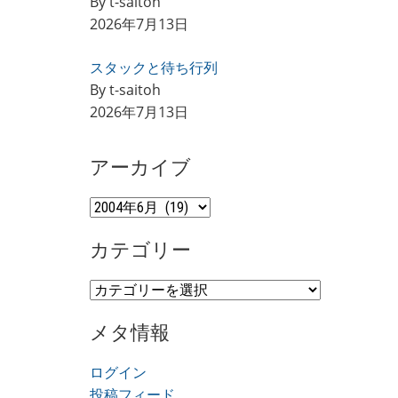
By t-saitoh
2026年7月13日
スタックと待ち行列
By t-saitoh
2026年7月13日
アーカイブ
ア
ー
カテゴリー
カ
イ
カ
ブ
テ
メタ情報
ゴ
リ
ログイン
ー
投稿フィード