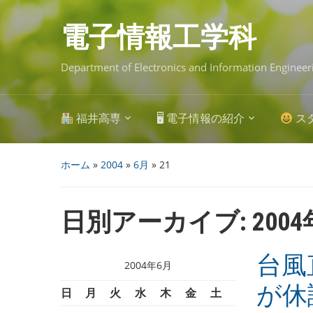
Skip
to
main
電子情報工学科
content
Department of Electronics and Information Engineer
福井高専
🖥 電子情報の紹介
ス
ホーム
»
2004
»
6月
»
21
日別アーカイブ:
200
台風
2004年6月
が休
日
月
火
水
木
金
土