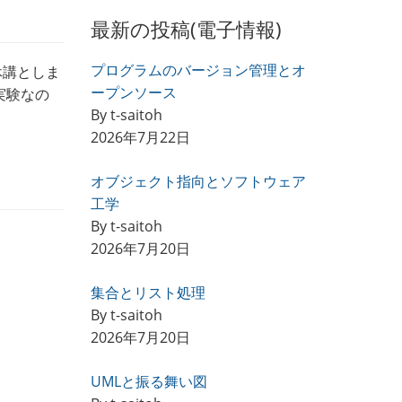
最新の投稿(電子情報)
プログラムのバージョン管理とオ
休講としま
ープンソース
実験なの
By t-saitoh
2026年7月22日
オブジェクト指向とソフトウェア
工学
By t-saitoh
2026年7月20日
集合とリスト処理
By t-saitoh
2026年7月20日
UMLと振る舞い図