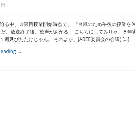
1日
迫る中、３限目授業開始時点で、 『台風のため午後の授業を
うだ。放送終了後、歓声があがる。 こちらにしてみりゃ、５年
週延びただけじゃん。 それよか、JABEE委員会の会議( […]
Reading →