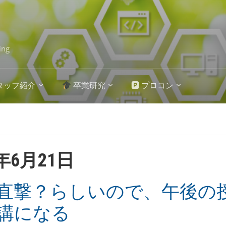
ing
タッフ紹介
卒業研究
🅿 プロコン
4年6月21日
直撃？らしいので、午後の
講になる