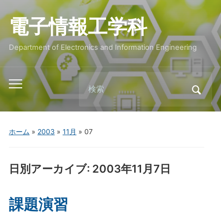
電子情報工学科
Department of Electronics and Information Engineering
Search
Toggle
for:
mobile
menu
ホーム
»
2003
»
11月
»
07
日別アーカイブ:
2003年11月7日
課題演習