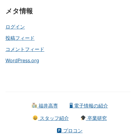
テ
メタ情報
ゴ
リ
ー
ログイン
投稿フィード
コメントフィード
WordPress.org
福井高専
🖥 電子情報の紹介
スタッフ紹介
卒業研究
🅿 プロコン