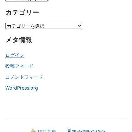
ー
カテゴリー
カ
イ
カ
ブ
テ
メタ情報
ゴ
リ
ー
ログイン
投稿フィード
コメントフィード
WordPress.org
福井高専
🖥 電子情報の紹介