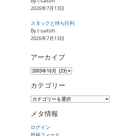
By t-saitoh
2026年7月13日
スタックと待ち行列
By t-saitoh
2026年7月13日
アーカイブ
ア
ー
カテゴリー
カ
イ
カ
ブ
テ
メタ情報
ゴ
リ
ログイン
ー
投稿フィード