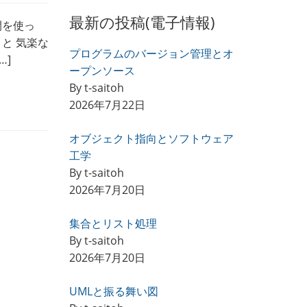
最新の投稿(電子情報)
間を使っ
と 気楽な
プログラムのバージョン管理とオ
…]
ープンソース
By t-saitoh
2026年7月22日
オブジェクト指向とソフトウェア
工学
By t-saitoh
2026年7月20日
集合とリスト処理
By t-saitoh
2026年7月20日
UMLと振る舞い図