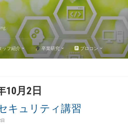
ing
タッフ紹介
卒業研究
🅿 プロコン
3年10月2日
セキュリティ講習
2日