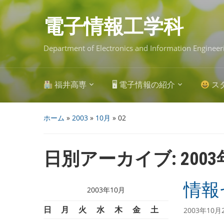
Skip
to
main
電子情報工学科
content
Department of Electronics and Information Engineer
福井高専
🖥 電子情報の紹介
ス
ホーム
»
2003
»
10月
»
02
日別アーカイブ:
200
情報
2003年10月
日
月
火
水
木
金
土
2003年10月