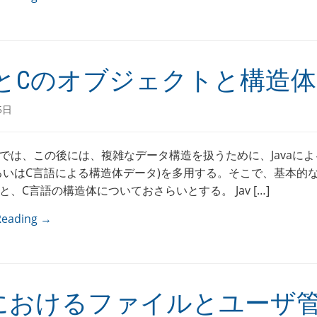
vaとCのオブジェクトと構造体
5日
では、この後には、複雑なデータ構造を扱うために、Javaに
るいはC言語による構造体データ)を多用する。そこで、基本的なJ
と、C言語の構造体についておさらいとする。 Jav […]
Reading →
ixにおけるファイルとユーザ