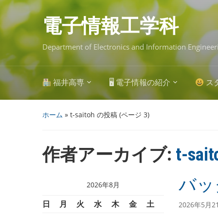
Skip
to
main
電子情報工学科
content
Department of Electronics and Information Engineer
福井高専
🖥 電子情報の紹介
ス
ホーム
»
t-saitoh の投稿
(ページ 3)
作者アーカイブ:
t-sait
バッ
2026年8月
日
月
火
水
木
金
土
2026年5月2