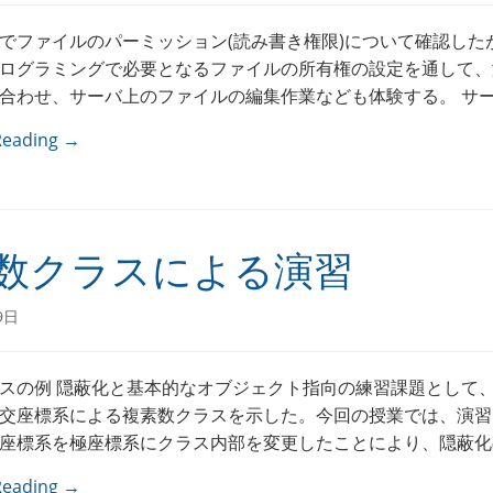
でファイルのパーミッション(読み書き権限)について確認した
ログラミングで必要となるファイルの所有権の設定を通して、
合わせ、サーバ上のファイルの編集作業なども体験する。 サーバ
Reading →
数クラスによる演習
9日
スの例 隠蔽化と基本的なオブジェクト指向の練習課題として
交座標系による複素数クラスを示した。今回の授業では、演習
座標系を極座標系にクラス内部を変更したことにより、隠蔽化の効
Reading →