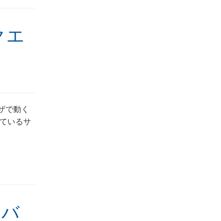
クエ
ウザで動く
ているサ
ーバ