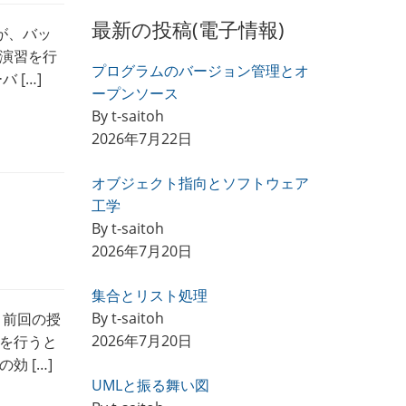
最新の投稿(電子情報)
が、バッ
演習を行
プログラムのバージョン管理とオ
 […]
ープンソース
By t-saitoh
2026年7月22日
オブジェクト指向とソフトウェア
工学
By t-saitoh
2026年7月20日
集合とリスト処理
By t-saitoh
、前回の授
2026年7月20日
を行うと
 […]
UMLと振る舞い図