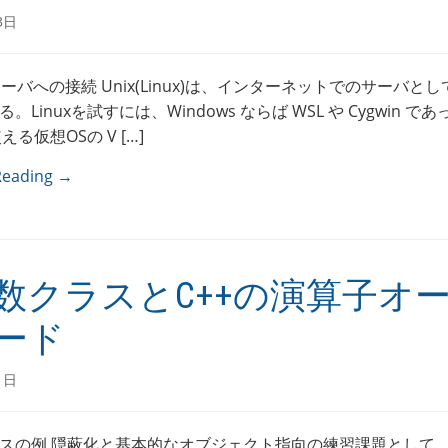
3日
サーバへの接続 Unix(Linux)は、インターネットでのサーバと
。Linuxを試すには、Windows ならば WSL や Cygwin で
える仮想OSの V […]
Reading →
数クラスとC++の演算子オ
ード
1日
スの例 隠蔽化と基本的なオブジェクト指向の練習課題として