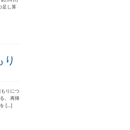
つ足し算
もり
積もりにつ
る。 再帰
[…]