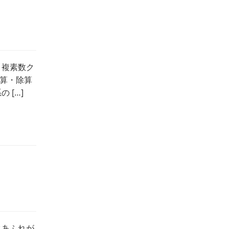
、複素数ク
算・除算
 […]
クあふれが