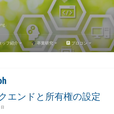
ing
タッフ紹介
卒業研究
🅿 プロコン
oh
クエンドと所有権の設定
1日