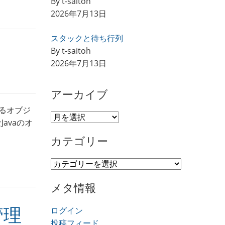
By t-saitoh
2026年7月13日
スタックと待ち行列
By t-saitoh
2026年7月13日
アーカイブ
よるオブジ
ア
avaのオ
ー
カテゴリー
カ
イ
カ
ブ
テ
メタ情報
ゴ
リ
管理
ログイン
ー
投稿フィード