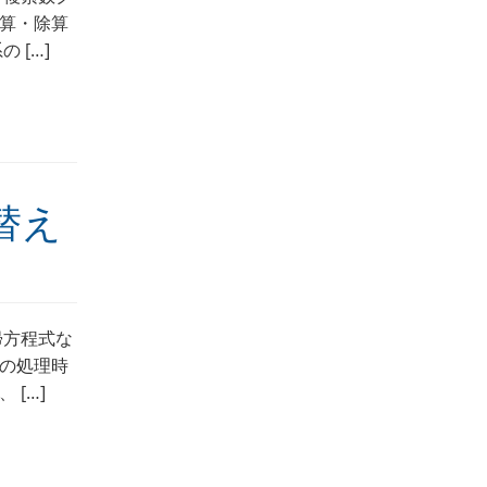
算・除算
 […]
替え
帰方程式な
の処理時
[…]