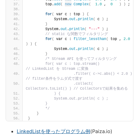
        top.
add
(
new
Complex
(
1.0
 ,  
0
)
)
 ;
for
(
 var c : top 
)
{
            System.
out
.
println
(
 c 
)
 ;
}
        System.
out
.
println
(
"---"
)
 ;
// static な関数でフィルタリング
for
(
 var c : 
filter_lessthan
(
 top , 
2.0
)
)
{
            System.
out
.
println
(
 c 
)
 ;
}
/* Stream API を使ってフィルタリング
        for( var c : top.stream()                    
// LinkedList を Stream に変換
                     .filter( c->c.abs() < 2.0 )     
// filter条件をラムダ式で渡す
                     .collect( 
Collectors.toList() ) // Collectorsで結果を集める
            ) {
            System.out.println( c ) ;
        }
        */
}
}
LinkedListを使ったプログラム例
(Paiza.io)