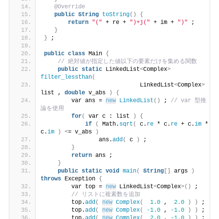
@Override
public
String
toString
()
{
return
"("
 + re + 
")+j("
 + im + 
")"
 ;
}
}
 ;
public
class
 Main 
{
// 絶対値が指定した値以下の要素だけを集める関数
public
static
 LinkedList
<
Complex
>
filter_lessthan
(
                            LinkedList
<
Complex
>
list , 
double
 v_abs 
)
{
        var ans = 
new
LinkedList
()
 ; 
// var 型推
論を使用
for
(
 var c : list 
)
{
if
(
 Math.
sqrt
(
 c.
re
 * c.
re
 + c.
im
 * 
c.
im
)
<
= v_abs 
)
                ans.
add
(
 c 
)
 ;
}
return
 ans ;
}
public
static
void
main
(
String
[]
 args 
)
throws
 Exception 
{
        var top = 
new
 LinkedList
<
Complex
>()
 ;
// リストに複素数を追加
        top.
add
(
new
Complex
(
1.0
 ,  
2.0
)
)
 ;
        top.
add
(
new
Complex
(
-1.0
 , 
-1.0
)
)
 ;
        top.
add
(
new
Complex
(
2.0
 , 
-1.0
)
)
 ;