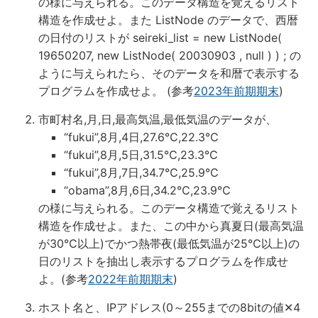
の様に与えられる。このデータ構造を覚えるリスト
構造を作成せよ。また ListNode のデータで、西暦
の日付のリストが seireki_list = new ListNode(
19650207, new ListNode( 20030903 , null ) ) ; の
ように与えられたら、そのデータを和暦で表示する
プログラムを作成せよ。 (参考
2023年前期期末
)
市町村名,月,日,最高気温,最低気温のデータが、
“fukui”,8月,4日,27.6℃,22.3℃
“fukui”,8月,5日,31.5℃,23.3℃
“fukui”,8月,7日,34.7℃,25.9℃
“obama”,8月,6日,34.2℃,23.9℃
の様に与えられる。このデータ構造で覚えるリスト
構造を作成せよ。また、この中から真夏日(最高気温
が30℃以上)でかつ熱帯夜(最低気温が25℃以上)の
日のリストを抽出し表示するプログラムを作成せ
よ。(参考
2022年前期期末
)
ホスト名と、IPアドレス(0～255までの8bitの値✕4