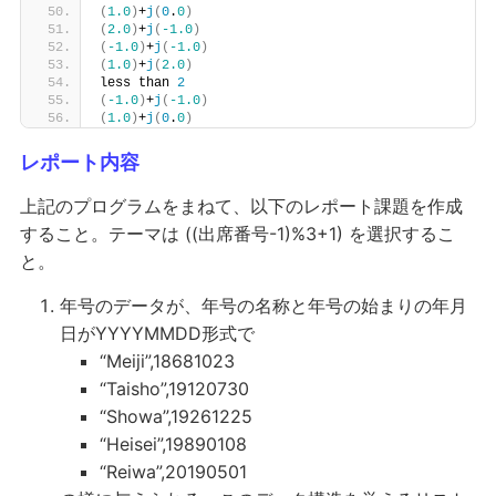
(
1.0
)
+
j
(
0
.
0
)
(
2.0
)
+
j
(
-1.0
)
(
-1.0
)
+
j
(
-1.0
)
(
1.0
)
+
j
(
2.0
)
less than 
2
(
-1.0
)
+
j
(
-1.0
)
(
1.0
)
+
j
(
0
.
0
)
レポート内容
上記のプログラムをまねて、以下のレポート課題を作成
すること。テーマは ((出席番号-1)%3+1) を選択するこ
と。
年号のデータが、年号の名称と年号の始まりの年月
日がYYYYMMDD形式で
“Meiji”,18681023
“Taisho”,19120730
“Showa”,19261225
“Heisei”,19890108
“Reiwa”,20190501