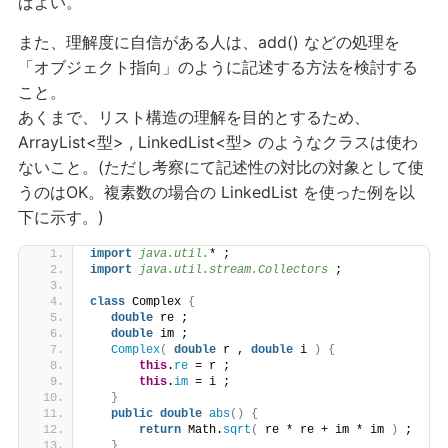
ばよい。
また、理解度に自信がある人は、add() などの処理を
「オブジェクト指向」のように記述する方法を検討する
こと。
あくまで、リスト構造の理解を目的とするため、
ArrayList<型> , LinkedList<型> のようなクラスは使わ
ないこと。(ただし考察にて記述性の対比の対象として使
うのはOK。複素数の場合の LinkedList を使った例を以
下に示す。)
import
 java.util.
* ;
import
 java.util.stream.Collectors
 ;
class
 Complex 
{
double
 re ;
double
 im ;
Complex
(
double
 r , 
double
 i 
)
{
this
.
re
 = r ;
this
.
im
 = i ;
}
public
double
abs
()
{
return
 Math.
sqrt
(
 re * re + im * im 
)
 ;
}