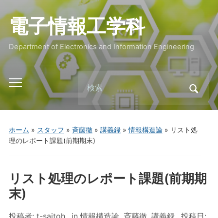
電子情報工学科
Department of Electronics and Information Engineering
Search
Toggle
for:
mobile
menu
ホーム
»
スタッフ
»
斉藤徹
»
講義録
»
情報構造論
»
リスト処
理のレポート課題(前期期末)
リスト処理のレポート課題(前期期
末)
投稿者:
t-saitoh
in
情報構造論
,
斉藤徹
,
講義録
投稿日: