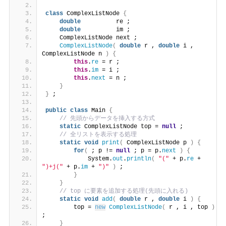
class
 ComplexListNode 
{
double
          re ;
double
          im ;
    ComplexListNode next ;
ComplexListNode
(
double
 r , 
double
 i , 
ComplexListNode n 
)
{
this
.
re
 = r ;
this
.
im
 = i ;
this
.
next
 = n ;
}
}
 ;
public
class
 Main 
{
// 先頭からデータを挿入する方式
static
 ComplexListNode top = 
null
 ;
// 全リストを表示する処理
static
void
print
(
 ComplexListNode p 
)
{
for
(
 ; p != 
null
 ; p = p.
next
)
{
            System.
out
.
println
(
"("
 + p.
re
 + 
")+j("
 + p.
im
 + 
")"
)
 ;
}
}
// top に要素を追加する処理(先頭に入れる)
static
void
add
(
double
 r , 
double
 i 
)
{
        top = 
new
ComplexListNode
(
 r , i , top 
)
;
}