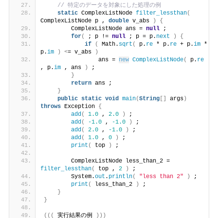
// 特定のデータを対象にした処理の例
static
 ComplexListNode 
filter_lessthan
(
ComplexListNode p , 
double
 v_abs 
)
{
        ComplexListNode ans = 
null
 ;
for
(
 ; p != 
null
 ; p = p.
next
)
{
if
(
 Math.
sqrt
(
 p.
re
 * p.
re
 + p.
im
 * 
p.
im
)
<
= v_abs 
)
                ans = 
new
ComplexListNode
(
 p.
re
, p.
im
 , ans 
)
 ;
}
return
 ans ;
}
public
static
void
main
(
String
[]
 args
)
throws
 Exception 
{
add
(
1.0
 , 
2.0
)
 ;
add
(
-1.0
 , 
-1.0
)
 ;
add
(
2.0
 , 
-1.0
)
 ;
add
(
1.0
 , 
0
)
 ;
print
(
 top 
)
 ;
        ComplexListNode less_than_2 = 
filter_lessthan
(
 top , 
2
)
 ;
        System.
out
.
println
(
"less than 2"
)
 ;
print
(
 less_than_2 
)
 ;
}
}
(((
 実行結果の例 
)))