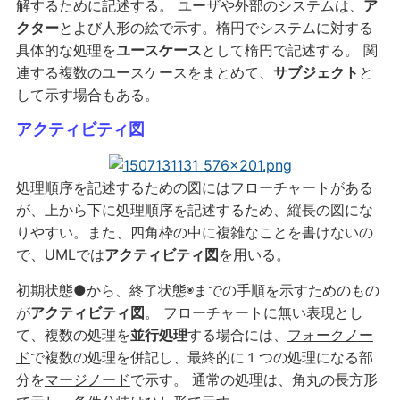
解するために記述する。 ユーザや外部のシステムは、
ア
クター
とよび人形の絵で示す。楕円でシステムに対する
具体的な処理を
ユースケース
として楕円で記述する。 関
連する複数のユースケースをまとめて、
サブジェクト
と
して示す場合もある。
アクティビティ図
処理順序を記述するための図にはフローチャートがある
が、上から下に処理順序を記述するため、縦長の図にな
りやすい。また、四角枠の中に複雑なことを書けないの
で、UMLでは
アクティビティ図
を用いる。
初期状態●から、終了状態◉までの手順を示すためのもの
が
アクティビティ図
。 フローチャートに無い表現とし
て、複数の処理を
並行処理
する場合には、
フォークノー
ド
で複数の処理を併記し、最終的に１つの処理になる部
分を
マージノード
で示す。 通常の処理は、角丸の長方形