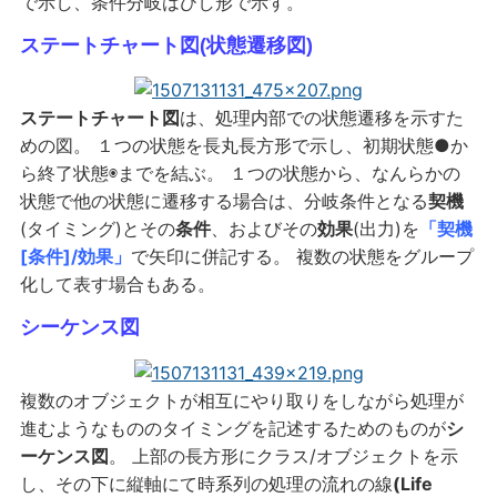
で示し、条件分岐はひし形で示す。
ステートチャート図(状態遷移図)
ステートチャート図
は、処理内部での状態遷移を示すた
めの図。 １つの状態を長丸長方形で示し、初期状態●か
ら終了状態◉までを結ぶ。 １つの状態から、なんらかの
状態で他の状態に遷移する場合は、分岐条件となる
契機
(タイミング)とその
条件
、およびその
効果
(出力)を
「契機
[条件]/効果」
で矢印に併記する。 複数の状態をグループ
化して表す場合もある。
シーケンス図
複数のオブジェクトが相互にやり取りをしながら処理が
進むようなもののタイミングを記述するためのものが
シ
ーケンス図
。 上部の長方形にクラス/オブジェクトを示
し、その下に縦軸にて時系列の処理の流れの線
(Life