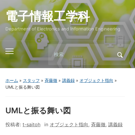
電子情報工学科
Department of Electronics and Information Engineering
Search
Toggle
for:
mobile
menu
ホーム
»
スタッフ
»
斉藤徹
»
講義録
»
オブジェクト指向
»
UMLと振る舞い図
UMLと振る舞い図
投稿者:
t-saitoh
in
オブジェクト指向
,
斉藤徹
,
講義録