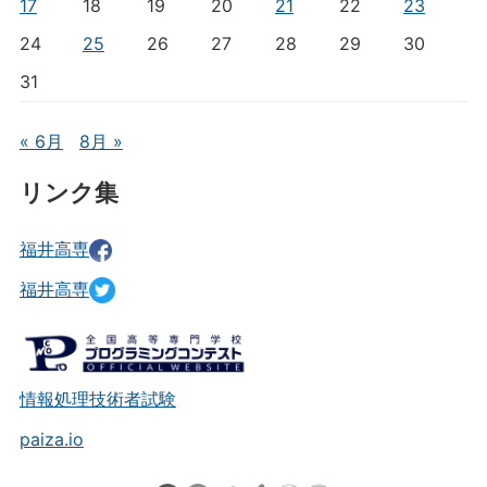
17
18
19
20
21
22
23
24
25
26
27
28
29
30
31
« 6月
8月 »
リンク集
福井高専
福井高専
情報処理技術者試験
paiza.io