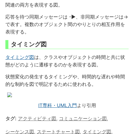
関連の両方を表現する図。
応答を待つ同期メッセージは -▶︎、非同期メッセージは→
で表す。複数のオブジェクト間のやりとりの相互作用を
表現する。
タイミング図
タイミング図
は、クラスやオブジェクトの時間と共に状
態がどのように遷移するのかを表現する図。
状態変化の発生するタイミングや、時間的な遅れや時間
的な制約を図で明記するために使われる。
IT専科・UML入門
より引用
タグ:
アクティビティ図
,
コミュニケーション図
,
シーケンス図
,
ステートチャート図
,
タイミング図
,