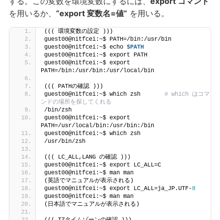
する。この変数を環境変数にするには、
export コマンド
を用いるか、
“export 変数名=値”
を用いる。
((( 環境変数の設定 )))
guest00@nitfcei:~$ PATH=/bin:/usr/bin
guest00@nitfcei:~$ echo 
$PATH
guest00@nitfcei:~$ export PATH
guest00@nitfcei:~$ export 
PATH=/bin:/usr/bin:/usr/local/bin
((( PATHの確認 )))
guest00@nitfcei:~$ which zsh       
# which はコマ
ンドの場所を探してくれる
/bin/zsh
guest00@nitfcei:~$ export 
PATH=/usr/local/bin:/usr/bin:/bin
guest00@nitfcei:~$ which zsh
/usr/bin/zsh
((( LC_ALL,LANG の確認 )))
guest00@nitfcei:~$ export LC_ALL=C
guest00@nitfcei:~$ man man
(英語でマニュアルが表示される)
guest00@nitfcei:~$ export LC_ALL=ja_JP.UTF-
8
guest00@nitfcei:~$ man man
(日本語でマニュアルが表示される)