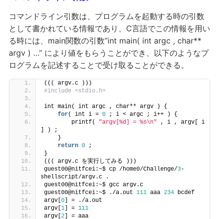
コマンドライン引数は、プログラムを起動する時の引数
として書かれている情報であり、C言語でこの情報を用い
る時には、main関数の引数”int main( int argc , char**
argv ) …” により値をもらうことができ、以下のようなプ
ログラムを記述することで受け取ることができる。
((( argv.c )))
#include <stdio.h>
int main( int argc , char** argv ) {
for
( int i = 
0
 ; i < argc ; i++ ) {
        printf( 
"argv[%d] = %s\n"
 , i , argv[ i 
] ) ;
    }
return
0
 ;
}
((( argv.c を実行してみる )))
guest00@nitfcei:~$ cp /home0/Challenge/
3
-
shellscript/argv.c .
guest00@nitfcei:~$ gcc argv.c
guest00@nitfcei:~$ ./a.out 
111
 aaa 
234
 bcdef
argv[
0
] = ./a.out
argv[
1
] = 
111
argv[
2
] = aaa