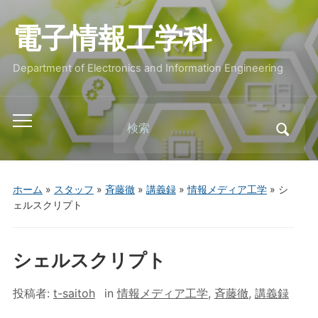
電子情報工学科
Department of Electronics and Information Engineering
Search
Toggle
for:
mobile
menu
ホーム
»
スタッフ
»
斉藤徹
»
講義録
»
情報メディア工学
»
シ
ェルスクリプト
シェルスクリプト
投稿者:
t-saitoh
in
情報メディア工学
,
斉藤徹
,
講義録