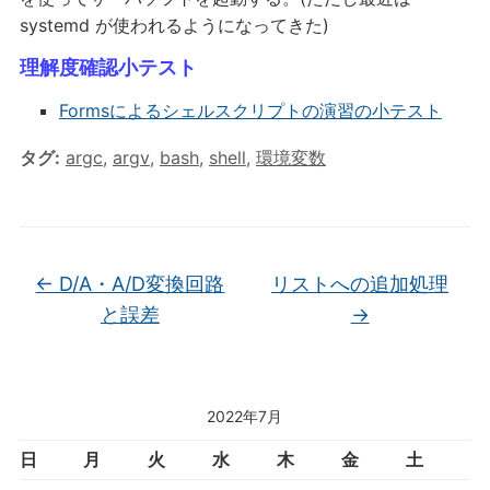
systemd が使われるようになってきた)
理解度確認小テスト
Formsによるシェルスクリプトの演習の小テスト
タグ:
argc
,
argv
,
bash
,
shell
,
環境変数
←
D/A・A/D変換回路
リストへの追加処理
と誤差
→
2022年7月
日
月
火
水
木
金
土