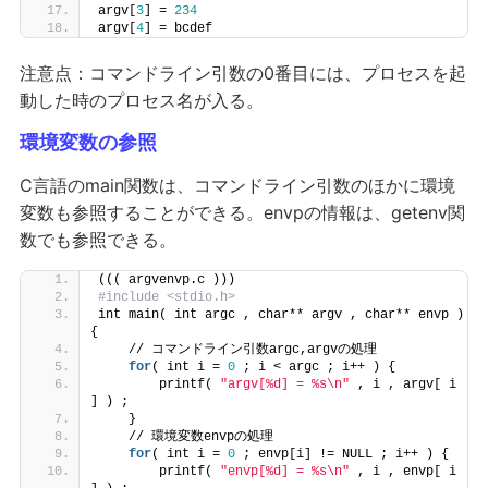
argv[
3
] = 
234
argv[
4
] = bcdef
注意点：コマンドライン引数の0番目には、プロセスを起
動した時のプロセス名が入る。
環境変数の参照
C言語のmain関数は、コマンドライン引数のほかに環境
変数も参照することができる。envpの情報は、getenv関
数でも参照できる。
((( argvenvp.c )))
#include <stdio.h>
int main( int argc , char** argv , char** envp ) 
{
    // コマンドライン引数argc,argvの処理
for
( int i = 
0
 ; i < argc ; i++ ) {
        printf( 
"argv[%d] = %s\n"
 , i , argv[ i 
] ) ;
    }
    // 環境変数envpの処理
for
( int i = 
0
 ; envp[i] != NULL ; i++ ) {
        printf( 
"envp[%d] = %s\n"
 , i , envp[ i 