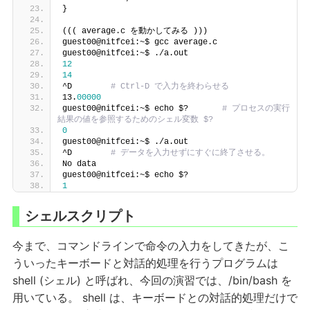
}
((( average.c を動かしてみる )))
guest00@nitfcei:~$ gcc average.c
guest00@nitfcei:~$ ./a.out
12
14
^D        
# Ctrl-D で入力を終わらせる
13.
00000
guest00@nitfcei:~$ echo $?       
# プロセスの実行
結果の値を参照するためのシェル変数 $?
0
guest00@nitfcei:~$ ./a.out
^D        
# データを入力せずにすぐに終了させる。
No data
guest00@nitfcei:~$ echo $?
1
シェルスクリプト
今まで、コマンドラインで命令の入力をしてきたが、こ
ういったキーボードと対話的処理を行うプログラムは
shell (シェル) と呼ばれ、今回の演習では、/bin/bash を
用いている。 shell は、キーボードとの対話的処理だけで