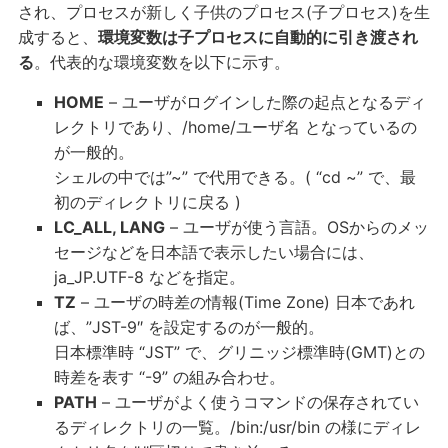
され、プロセスが新しく子供のプロセス(子プロセス)を生
成すると、
環境変数は子プロセスに自動的に引き渡され
る
。代表的な環境変数を以下に示す。
HOME
– ユーザがログインした際の起点となるディ
レクトリであり、/home/ユーザ名 となっているの
が一般的。
シェルの中では”~” で代用できる。( “cd ~” で、最
初のディレクトリに戻る )
LC_ALL, LANG
– ユーザが使う言語。OSからのメッ
セージなどを日本語で表示したい場合には、
ja_JP.UTF-8 などを指定。
TZ
– ユーザの時差の情報(Time Zone) 日本であれ
ば、”JST-9″ を設定するのが一般的。
日本標準時 “JST” で、グリニッジ標準時(GMT)との
時差を表す “-9” の組み合わせ。
PATH
– ユーザがよく使うコマンドの保存されてい
るディレクトリの一覧。/bin:/usr/bin の様にディレ