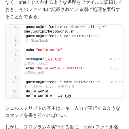
なく、shell で入力するような処理をファイルに記録して
おき、そのファイルに記載されている順に処理を実行す
ることができる。
guest00@nitfcei:~$ cp /home0/Challenge/
3
-
shellscript/helloworld.sh .
guest00@nitfcei:~$ cat helloworld.sh
#!/bin/bash
echo 
"Hello World"
message
=
"こんにちは"
# シェ
ル変数への代入
echo 
"Hello World = $message"
# シェ
ル変数の参照
guest00@nitfcei:~$ bash helloworld.sh     
# bash 
で helloworld.sh を実行する
Hello World
Hello World = こんにちは
シェルスクリプトの基本は、キー入力で実行するような
コマンドを書き並べればいい。
しかし、プログラムを実行する度に、bash ファイル名