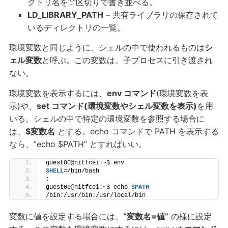
クトリ名を”:”区切りで書き並べる。
LD_LIBRARY_PATH
– 共有ライブラリの保存されて
いるディレクトリの一覧。
環境変数と同じように、シェルの中で使われるものは
シ
ェル変数
と呼ぶ。この変数は、子プロセスに引き渡され
ない。
環境変数を表示するには、
env コマンド
(環境変数を表
示)や、
set コマンド(環境変数やシェル変数を表示)
を用
いる。シェルの中で特定の環境変数を参照する場合に
は、
$変数名
とする。echo コマンドで PATH を表示する
なら、”echo $PATH” とすればいい。
guest00@nitfcei:~$ env
SHELL
=/bin/bash
:
guest00@nitfcei:~$ echo 
$PATH
/bin:/usr/bin:/usr/local/bin
変数に値を設定する場合には、
“変数名=値”
の様に設定