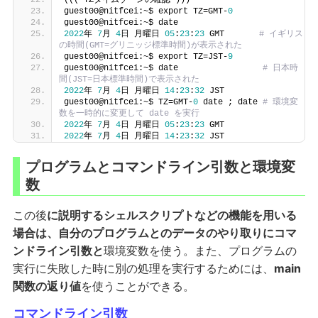
((( TZタイムゾーンの確認 )))
guest00@nitfcei:~$ export TZ=GMT-
0
guest00@nitfcei:~$ date
2022
年 
7
月 
4
日 月曜日 
05
:
23
:
23
 GMT       
# イギリス
の時間(GMT=グリニッジ標準時間)が表示された
guest00@nitfcei:~$ export TZ=JST-
9
guest00@nitfcei:~$ date                 
# 日本時
間(JST=日本標準時間)で表示された
2022
年 
7
月 
4
日 月曜日 
14
:
23
:
32
 JST
guest00@nitfcei:~$ TZ=GMT-
0
 date ; date 
# 環境変
数を一時的に変更して date を実行
2022
年 
7
月 
4
日 月曜日 
05
:
23
:
23
 GMT
2022
年 
7
月 
4
日 月曜日 
14
:
23
:
32
 JST
プログラムとコマンドライン引数と環境変
数
この後
に説明するシェルスクリプトなどの機能を用いる
場合は、自分のプログラムとのデータのやり取りにコマ
ンドライン引数と
環境変数を使う。また、プログラムの
実行に失敗した時に別の処理を実行するためには、
main
関数の返り値
を使うことができる。
コマンドライン引数