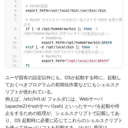
# PATHの設定
export PATH=/usr/local/bin:/usr/bin:/bin
# MacOS でインストールされているソフトで PATH を切り替
える
if
 [ -d /opt/homebrew/bin ]; 
then
# 
/opt/homebrew/bin のディレクトリがあるならば...
# HomeBrew
        export PATH=/opt/homebrew/bin:
$PATH
elif
 [ -d /opt/local/bin ]; 
then
# 
/opt/local/bin のディレクトリがあるならば...
# MacPorts
        export PATH=
"/opt/local/bin:$PATH"
fi
ユーザ固有の設定以外にも、OSが起動する時に、起動し
ておくべきプログラムの初期化作業などにもシェルスク
リプトが使われている。
例えば、/etc/init.d/ フォルダには、Webサーバ
(apache2)やsshサーバ(ssh) といったサーバを起動や停
止をするための処理が、シェルスクリプトで記載してあ
り、OS 起動時に必要に応じてこれらのシェルスクリプト
を使ってサーバソフトを起動する。(ただし最近は