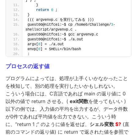
] ) ;
    }
return
0
 ;
}
((( argvenvp.c を実行してみる )))
guest00@nitfcei:~$ cp /home0/Challenge/
3
-
shellscript/argvenvp.c .
guest00@nitfcei:~$ gcc argvenvp.c
guest00@nitfcei:~$ ./a.out
argv[
0
] = ./a.out
envp[
0
] = SHELL=/bin/bash
:
プロセスの返す値
プログラムによっては、処理が上手くいかなかったこと
を検知して、別の処理を実行したいかもしれない。
こういう場合には、C言語であれば main の返り値に 0
以外の値で return させる。(
exit関数
を使ってもいい )
以下の例では、入力値の平均を出力するが、データ件数
が0件であれば平均値を出力できない。こういう時
に、”return 1 ;” のように値を返せば、
シェル変数
$?
(直
前のコマンドの返り値) に return で返された値を参照で