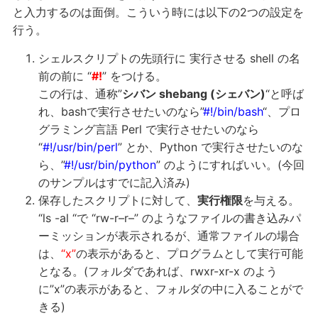
と入力するのは面倒。こういう時には以下の2つの設定を
行う。
シェルスクリプトの先頭行に 実行させる shell の名
前の前に “
#!
” をつける。
この行は、通称”
シバン shebang (シェバン)
“と呼ば
れ、bashで実行させたいのなら”
#!/bin/bash
“、プロ
グラミング言語 Perl で実行させたいのなら
“
#!/usr/bin/perl
” とか、Python で実行させたいのな
ら、”
#!/usr/bin/python
” のようにすればいい。(今回
のサンプルはすでに記入済み)
保存したスクリプトに対して、
実行権限
を与える。
“ls -al “で “rw-r–r–” のようなファイルの書き込みパ
ーミッションが表示されるが、通常ファイルの場合
は、
“x”
の表示があると、プログラムとして実行可能
となる。(フォルダであれば、rwxr-xr-x のよう
に”x”の表示があると、フォルダの中に入ることがで
きる)