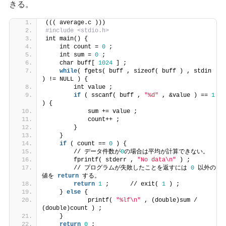
きる。
((( average.c )))
#include <stdio.h>
int main() {
    int count = 
0
 ;
    int sum = 
0
 ;
    char buff[ 
1024
 ] ;
while
( fgets( buff , sizeof( buff ) , stdin 
) != NULL ) {
        int value ;
if
 ( sscanf( buff , 
"%d"
 , &value ) == 
1
) {
            sum += value ;
            count++ ;
        }
    }
if
 ( count == 
0
 ) {
        // データ件数が
0
の場合は平均が計算できない。
        fprintf( stderr , 
"No data\n"
 ) ;
        // プログラムが失敗したことを返すには 
0
 以外の
値を 
return
 する。
return
1
 ;      // exit( 
1
 ) ;
    } 
else
 {
            printf( 
"%lf\n"
 , (double)sum / 
(double)count ) ;
    }
return
0
 ;