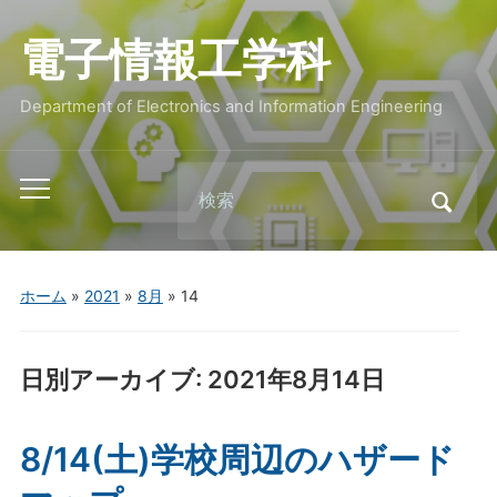
電子情報工学科
Department of Electronics and Information Engineering
Search
Toggle
for:
mobile
menu
ホーム
»
2021
»
8月
»
14
日別アーカイブ:
2021年8月14日
8/14(土)学校周辺のハザード