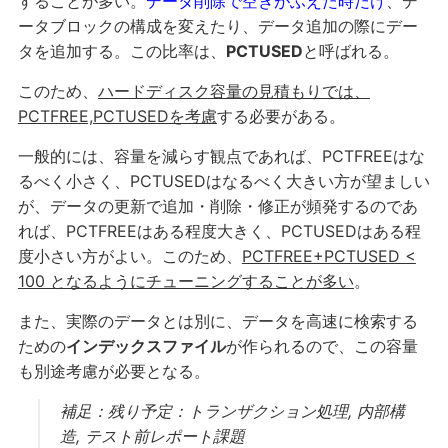
することが多い。
データ削除で空きがふえた時だけ
、デ
ータブロックの構成を変えたり、データ追加の際にデー
タを追加する。この比率は、
PCTUSED
と呼ばれる。
このため、
ハードディスク容量の見積もりでは、
PCTFREE,PCTUSEDを考慮
する必要がある。
一般的には、容量を減らす観点であれば、PCTFREEはな
るべく小さく、PCTUSEDはなるべく大きい方が望ましい
が、データの更新で追加・削除・修正が頻発するのであ
れば、PCTFREEはある程度大きく、PCTUSEDはある程
度小さい方がよい。このため、
PCTFREE+PCTUSED <
100 となるようにチューニングすることが多い
。
また、実際のデータとは別に、データを高速に検索する
ための
インデックスファイル
が作られるので、この容量
も別途考慮が必要となる。
補足：残り予定：トランザクション処理, 内部構
造, テスト前レポート課題