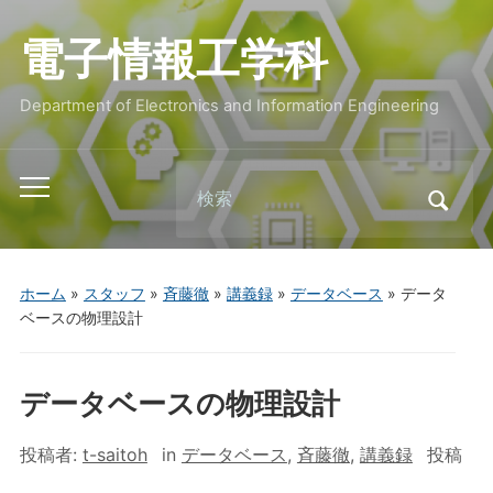
電子情報工学科
Department of Electronics and Information Engineering
Search
Toggle
for:
mobile
menu
ホーム
»
スタッフ
»
斉藤徹
»
講義録
»
データベース
»
データ
ベースの物理設計
データベースの物理設計
投稿者:
t-saitoh
in
データベース
,
斉藤徹
,
講義録
投稿