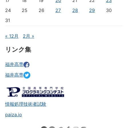
17
18
19
20
21
22
23
24
25
26
27
28
29
30
31
« 12月
2月 »
リンク集
福井高専
福井高専
情報処理技術者試験
paiza.io