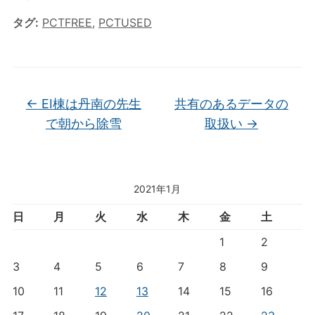
タグ:
PCTFREE
,
PCTUSED
←
EI棟は丹南の先生
共有のあるデータの
で朝から除雪
取扱い
→
2021年1月
日
月
火
水
木
金
土
1
2
3
4
5
6
7
8
9
10
11
12
13
14
15
16