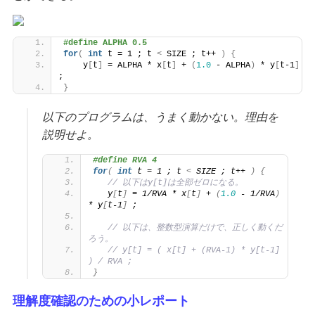
#define ALPHA 0.5
for
(
int
 t = 1 ; t 
<
 SIZE ; t++ 
)
{
    y
[
t
]
 = ALPHA * x
[
t
]
 + 
(
1.0
 - ALPHA
)
 * y
[
t-1
]
;
}
以下のプログラムは、うまく動かない。理由を
説明せよ。
#define RVA 4
for
(
int
 t = 1 ; t 
<
 SIZE ; t++ 
)
{
// 以下はy[t]は全部ゼロになる。
   y
[
t
]
 = 1/RVA * x
[
t
]
 + 
(
1.0
 - 1/RVA
)
* y
[
t-1
]
 ;
// 以下は、整数型演算だけで、正しく動くだ
ろう。
// y[t] = ( x[t] + (RVA-1) * y[t-1] 
) / RVA ;
}
理解度確認のための小レポート