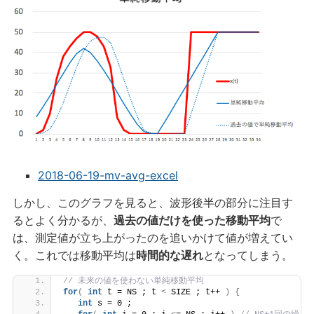
2018-06-19-mv-avg-excel
しかし、このグラフを見ると、波形後半の部分に注目す
るとよく分かるが、
過去の値だけを使った移動平均
で
は、測定値が立ち上がったのを追いかけて値が増えてい
く。これでは移動平均は
時間的な遅れ
となってしまう。
// 未来の値を使わない単純移動平均
for
(
int
 t = NS ; t 
<
 SIZE ; t++ 
)
{
int
 s = 0 ;