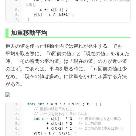
for
(
int
 i = 0 ; i 
<
= NS ; i++ 
)
// NS+1回の繰
り返し
      s += x
[
t-i
]
 ;
   y
[
t
]
 = s / 
(
NS+1
)
 ;
}
加重移動平均
過去の値を使った移動平均では遅れが発生する。でも、
平均を取る際に、「n回前の値」と「現在の値」を考えた
時、「その瞬間の平均値」は「現在の値」の方が近い値
のはず。であれば、平均を取る時に、「ｎ回前の値は少
なめ」「現在の値は多め」に比重をかけて加算する方法
がある。
for
(
int
 t = 3 ; t 
<
 SIZE ; t++ 
)
{
// 数個の移動平均だし、
// ループを使わずに書いてみる。 
int
 s = x
[
t
]
   * 3   
// 現在の値は大きい重み
         + x
[
t-1
]
 * 2   
// 1つ前の値
         + x
[
t-2
]
 * 1 ; 
// 2つ前の値(重みは最小)
   y
[
t
]
 = s / 
(
3+2+1
)
 ;