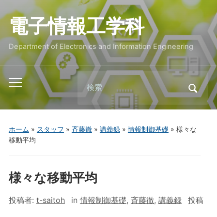
電子情報工学科
Department of Electronics and Information Engineering
Search
Toggle
for:
mobile
menu
ホーム
»
スタッフ
»
斉藤徹
»
講義録
»
情報制御基礎
»
様々な
移動平均
様々な移動平均
投稿者:
t-saitoh
in
情報制御基礎
,
斉藤徹
,
講義録
投稿