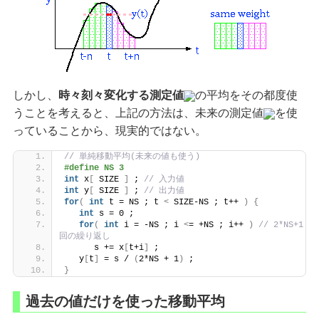
しかし、
時々刻々変化する測定値
の平均をその都度使
うことを考えると、上記の方法は、未来の測定値
を使
っていることから、現実的ではない。
// 単純移動平均(未来の値も使う)
#define NS 3
int
 x
[
 SIZE 
]
 ; 
// 入力値
int
 y
[
 SIZE 
]
 ; 
// 出力値
for
(
int
 t = NS ; t 
<
 SIZE-NS ; t++ 
)
{
int
 s = 0 ;
for
(
int
 i = -NS ; i 
<
= +NS ; i++ 
)
// 2*NS+1
回の繰り返し
      s += x
[
t+i
]
 ;
   y
[
t
]
 = s / 
(
2*NS + 1
)
 ;
}
過去の値だけを使った移動平均