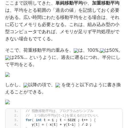
ここまで説明してきた、
単純移動平均
や、
加重移動平均
は、平均をとる範囲の「過去の値」を記憶しておく必要
がある。広い時間にわたる移動平均をとる場合は、それ
に応じてメモリも必要となる。これは、組み込み型の小
型コンピュータであれば、メモリが足りず平均処理がで
きない場合もでてくる。
そこで、荷重移動平均の重みを、
は、100%,
は50%,
は25%… というように、過去に遡るにつれ、半分にし
て平均をとる。
しかし、
以降の項で、
を使うと以下のように書き換
えることができる。
// 指数移動平均は、プログラムがシンプル
//  １つ前の平均y[t-1]を覚えるだけでいい。
for
(
int
 t = 1 ; t 
<
 SIZE ; t++ 
)
{
   y
[
t
]
 = 
(
 x
[
t
]
 + y
[
t-1
]
)
 / 2 ;