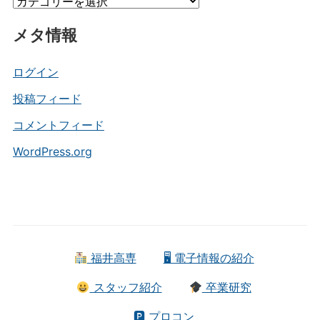
カ
ブ
テ
メタ情報
ゴ
リ
ー
ログイン
投稿フィード
コメントフィード
WordPress.org
福井高専
🖥 電子情報の紹介
スタッフ紹介
卒業研究
🅿 プロコン