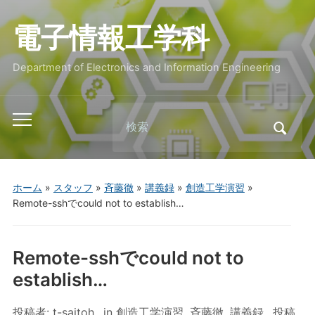
電子情報工学科
Department of Electronics and Information Engineering
Search
Toggle
for:
mobile
menu
ホーム
»
スタッフ
»
斉藤徹
»
講義録
»
創造工学演習
»
Remote-sshでcould not to establish…
Remote-sshでcould not to
establish…
投稿者:
t-saitoh
in
創造工学演習
,
斉藤徹
,
講義録
投稿