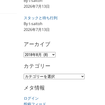
By t-saitoh
2026年7月13日
スタックと待ち行列
By t-saitoh
2026年7月13日
アーカイブ
ア
ー
カテゴリー
カ
イ
カ
ブ
テ
メタ情報
ゴ
リ
ログイン
ー
投稿フィード