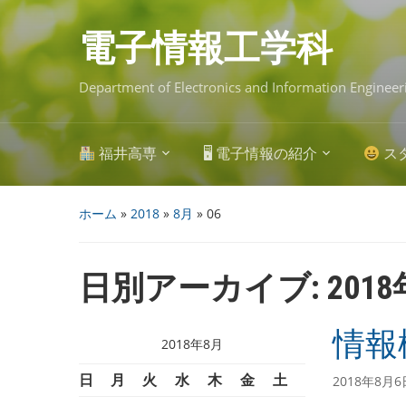
Skip
to
main
電子情報工学科
content
Department of Electronics and Information Engineer
福井高専
🖥 電子情報の紹介
ス
ホーム
»
2018
»
8月
»
06
日別アーカイブ:
201
情報
2018年8月
日
月
火
水
木
金
土
2018年8月6