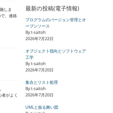
最新の投稿(電子情報)
実施しま
ので、連絡
プログラムのバージョン管理とオ
ープンソース
By t-saitoh
2026年7月22日
オブジェクト指向とソフトウェア
工学
By t-saitoh
2026年7月20日
集合とリスト処理
By t-saitoh
。
2026年7月20日
初心者がよく
UMLと振る舞い図