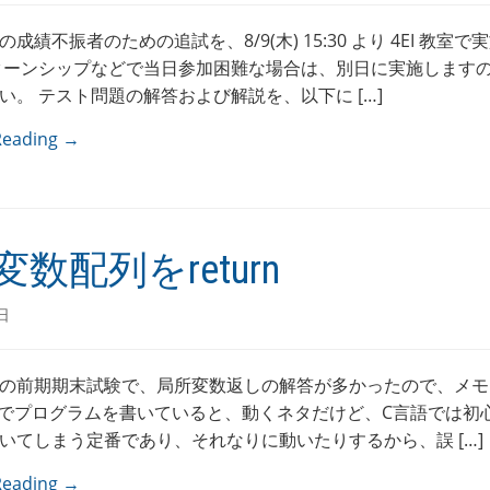
成績不振者のための追試を、8/9(木) 15:30 より 4EI 教室で
ターンシップなどで当日参加困難な場合は、別日に実施します
い。 テスト問題の解答および解説を、以下に […]
Reading →
数配列をreturn
日
の前期期末試験で、局所変数返しの解答が多かったので、メモ
cript でプログラムを書いていると、動くネタだけど、C言語では
いてしまう定番であり、それなりに動いたりするから、誤 […]
Reading →