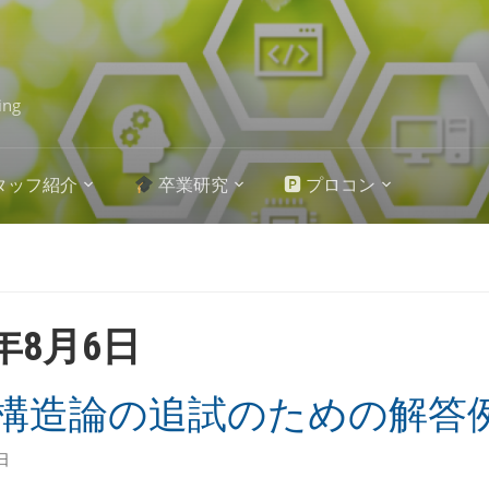
ing
タッフ紹介
卒業研究
🅿 プロコン
8年8月6日
構造論の追試のための解答
日