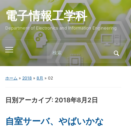
電子情報工学科
Department of Electronics and Information Engineering
Search
Toggle
for:
mobile
menu
ホーム
»
2018
»
8月
»
02
日別アーカイブ:
2018年8月2日
自室サーバ、やばいかな