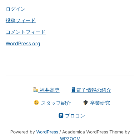
リ
ー
ログイン
投稿フィード
コメントフィード
WordPress.org
福井高専
🖥 電子情報の紹介
スタッフ紹介
卒業研究
🅿 プロコン
Powered by
WordPress
/ Academica WordPress Theme by
WPZOOM