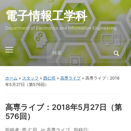
電子情報工学科
Department of Electronics and Information Engineering
Search
Toggle
for:
mobile
menu
ホーム
»
スタッフ
»
西仁司
»
高専ライブ
»
高専ライブ：2018
年5月27日（第576回）
高専ライブ：2018年5月27日（第
576回）
投稿者:
西 仁司
in
高専ライブ
投稿日: