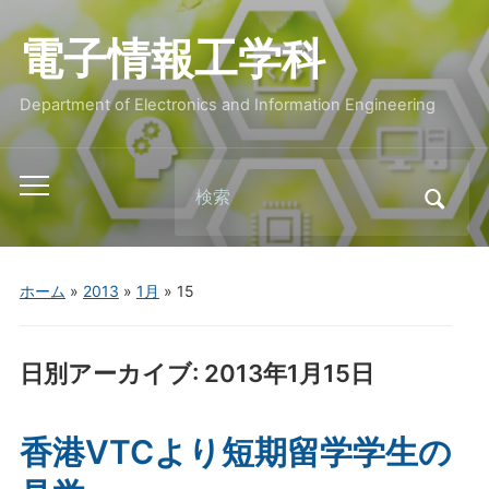
電子情報工学科
Department of Electronics and Information Engineering
Search
Toggle
for:
mobile
menu
ホーム
»
2013
»
1月
»
15
日別アーカイブ:
2013年1月15日
香港VTCより短期留学学生の