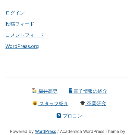
リ
ー
ログイン
投稿フィード
コメントフィード
WordPress.org
福井高専
🖥 電子情報の紹介
スタッフ紹介
卒業研究
🅿 プロコン
Powered by
WordPress
/ Academica WordPress Theme by