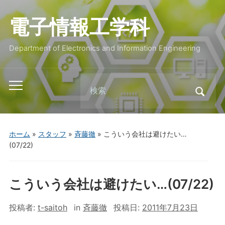
電子情報工学科
Department of Electronics and Information Engineering
Search
Toggle
for:
mobile
menu
ホーム
»
スタッフ
»
斉藤徹
»
こういう会社は避けたい…
(07/22)
こういう会社は避けたい…(07/22)
投稿者:
t-saitoh
in
斉藤徹
投稿日:
2011年7月23日