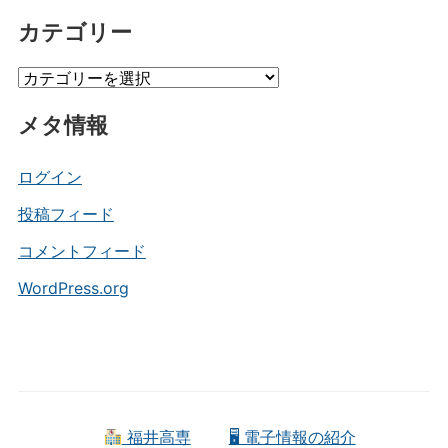
ー
カテゴリー
カ
イ
カ
ブ
テ
メタ情報
ゴ
リ
ー
ログイン
投稿フィード
コメントフィード
WordPress.org
福井高専
🖥 電子情報の紹介