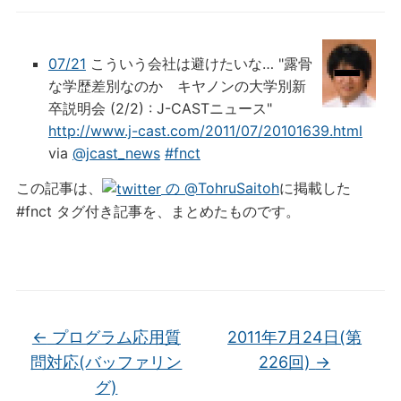
07/21
こういう会社は避けたいな… "露骨
な学歴差別なのか キヤノンの大学別新
卒説明会 (2/2) : J-CASTニュース"
http://www.j-cast.com/2011/07/20101639.html
via
@jcast_news
#fnct
この記事は、
の @TohruSaitoh
に掲載した
#fnct タグ付き記事を、まとめたものです。
←
プログラム応用質
2011年7月24日(第
問対応(バッファリン
226回)
→
グ)