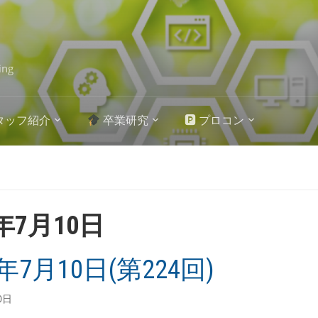
ing
タッフ紹介
卒業研究
🅿 プロコン
1年7月10日
1年7月10日(第224回)
0日