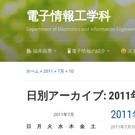
Skip
to
main
電子情報工学科
content
Department of Electronics and Information Engineer
福井高専
🖥 電子情報の紹介
ス
ホーム
»
2011
»
7月
»
10
日別アーカイブ:
201
201
2011年7月
日
月
火
水
木
金
土
2011年7月1