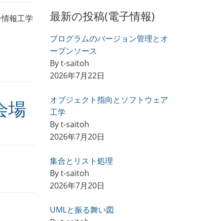
最新の投稿(電子情報)
子情報工学
プログラムのバージョン管理とオ
ープンソース
By t-saitoh
2026年7月22日
オブジェクト指向とソフトウェア
会場
工学
By t-saitoh
2026年7月20日
集合とリスト処理
By t-saitoh
2026年7月20日
UMLと振る舞い図