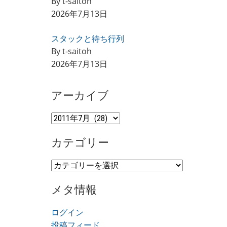
By t-saitoh
2026年7月13日
スタックと待ち行列
By t-saitoh
2026年7月13日
アーカイブ
ア
ー
カテゴリー
カ
イ
カ
ブ
テ
メタ情報
ゴ
リ
ログイン
ー
投稿フィード