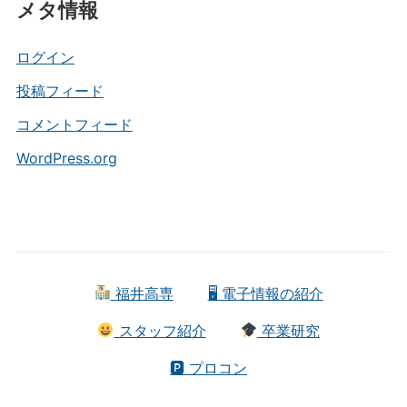
メタ情報
ゴ
リ
ー
ログイン
投稿フィード
コメントフィード
WordPress.org
福井高専
🖥 電子情報の紹介
スタッフ紹介
卒業研究
🅿 プロコン