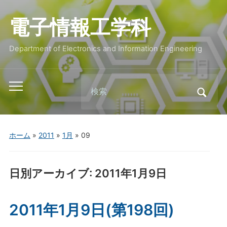
電子情報工学科
Department of Electronics and Information Engineering
Search
Toggle
for:
mobile
menu
ホーム
»
2011
»
1月
»
09
日別アーカイブ:
2011年1月9日
2011年1月9日(第198回)