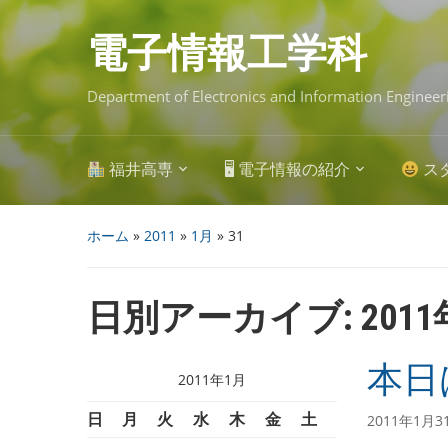
Skip
to
main
電子情報工学科
content
Department of Electronics and Information Engineer
福井高専
🖥 電子情報の紹介
ス
ホーム
»
2011
»
1月
»
31
日別アーカイブ:
201
本日
2011年1月
日
月
火
水
木
金
土
2011年1月3