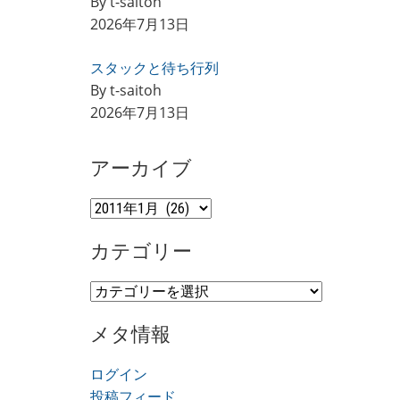
By t-saitoh
2026年7月13日
スタックと待ち行列
By t-saitoh
2026年7月13日
アーカイブ
ア
ー
カテゴリー
カ
イ
カ
ブ
テ
メタ情報
ゴ
リ
ログイン
ー
投稿フィード