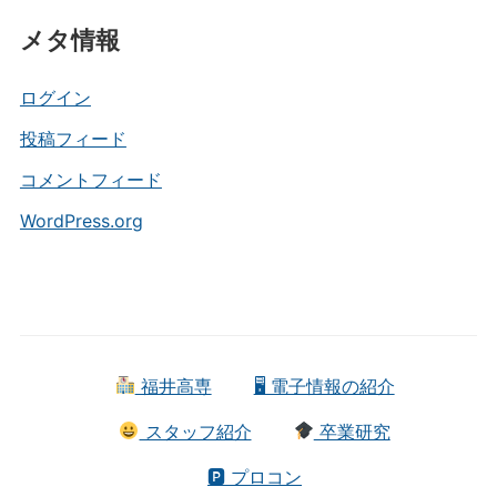
テ
メタ情報
ゴ
リ
ー
ログイン
投稿フィード
コメントフィード
WordPress.org
福井高専
🖥 電子情報の紹介
スタッフ紹介
卒業研究
🅿 プロコン