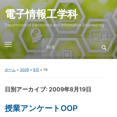
電子情報工学科
Department of Electronics and Information Engineering
Search
Toggle
for:
mobile
menu
ホーム
»
2009
»
8月
»
19
日別アーカイブ:
2009年8月19日
授業アンケートOOP