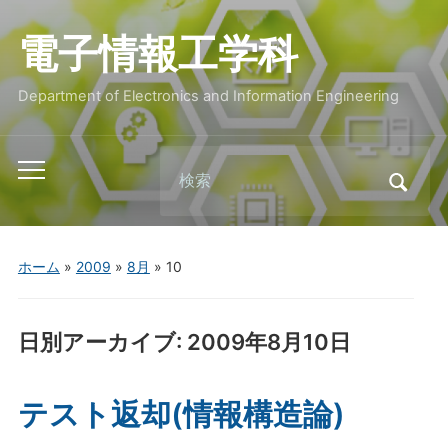
電子情報工学科
Department of Electronics and Information Engineering
Search
Toggle
for:
mobile
menu
ホーム
»
2009
»
8月
»
10
日別アーカイブ:
2009年8月10日
テスト返却(情報構造論)