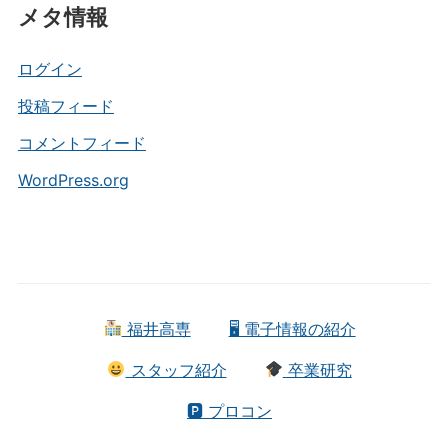
メタ情報
ゴ
リ
ー
ログイン
投稿フィード
コメントフィード
WordPress.org
福井高専
🖥 電子情報の紹介
スタッフ紹介
卒業研究
🅿 プロコン