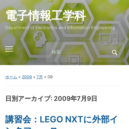
電子情報工学科
Department of Electronics and Information Engineering
Search
Toggle
for:
mobile
menu
ホーム
»
2009
»
7月
»
09
日別アーカイブ:
2009年7月9日
講習会：LEGO NXTに外部イ