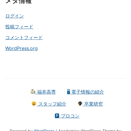
メタ情報
ゴ
リ
ー
ログイン
投稿フィード
コメントフィード
WordPress.org
福井高専
🖥 電子情報の紹介
スタッフ紹介
卒業研究
🅿 プロコン
Powered by
WordPress
/ Academica WordPress Theme by