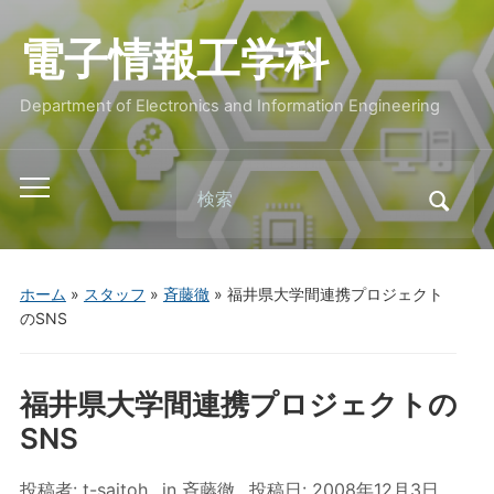
電子情報工学科
Department of Electronics and Information Engineering
Search
Toggle
for:
mobile
menu
ホーム
»
スタッフ
»
斉藤徹
»
福井県大学間連携プロジェクト
のSNS
福井県大学間連携プロジェクトの
SNS
投稿者:
t-saitoh
in
斉藤徹
投稿日:
2008年12月3日