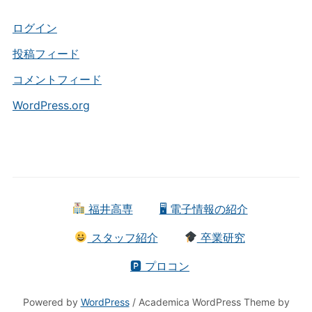
リ
ー
ログイン
投稿フィード
コメントフィード
WordPress.org
福井高専
🖥 電子情報の紹介
スタッフ紹介
卒業研究
🅿 プロコン
Powered by
WordPress
/ Academica WordPress Theme by