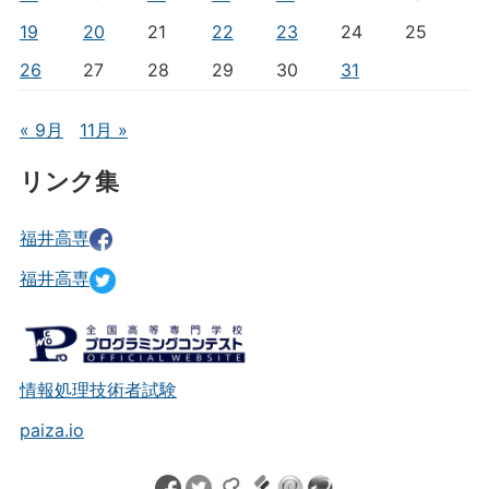
19
20
21
22
23
24
25
26
27
28
29
30
31
« 9月
11月 »
リンク集
福井高専
福井高専
情報処理技術者試験
paiza.io