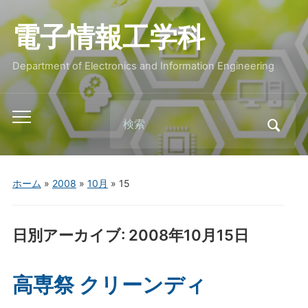
電子情報工学科
Department of Electronics and Information Engineering
Search
Toggle
for:
mobile
menu
ホーム
»
2008
»
10月
»
15
日別アーカイブ:
2008年10月15日
高専祭 クリーンディ