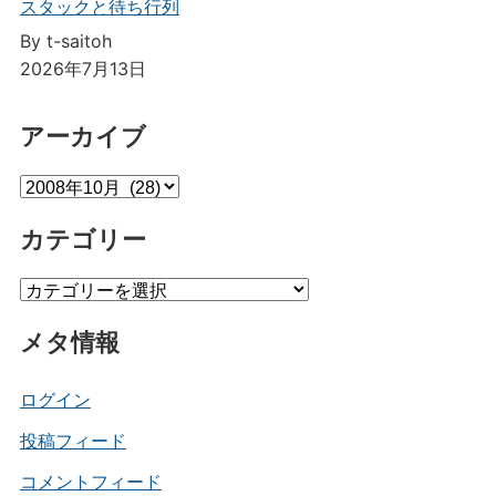
スタックと待ち行列
By t-saitoh
2026年7月13日
アーカイブ
ア
ー
カテゴリー
カ
イ
カ
ブ
テ
メタ情報
ゴ
リ
ー
ログイン
投稿フィード
コメントフィード