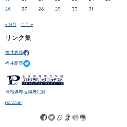
26
27
28
29
30
31
« 9月
11月 »
リンク集
福井高専
福井高専
情報処理技術者試験
paiza.io