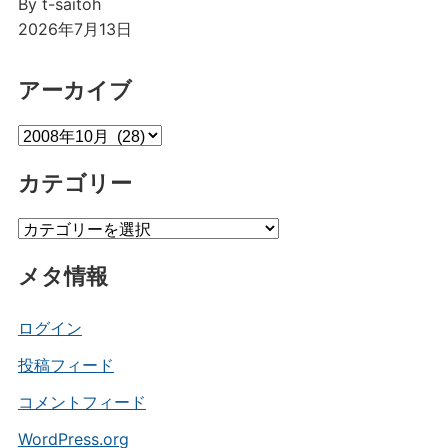
By t-saitoh
2026年7月13日
アーカイブ
ア
ー
カテゴリー
カ
イ
カ
ブ
テ
メタ情報
ゴ
リ
ー
ログイン
投稿フィード
コメントフィード
WordPress.org