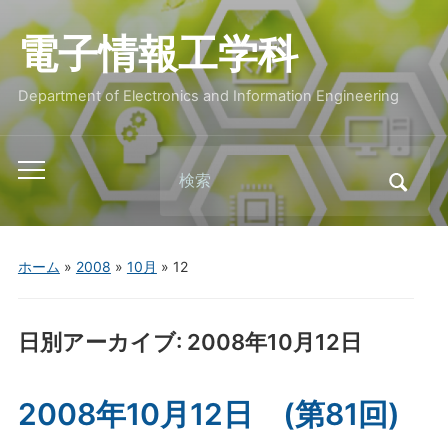
電子情報工学科
Department of Electronics and Information Engineering
Search
Toggle
for:
mobile
menu
ホーム
»
2008
»
10月
»
12
日別アーカイブ:
2008年10月12日
2008年10月12日 (第81回)