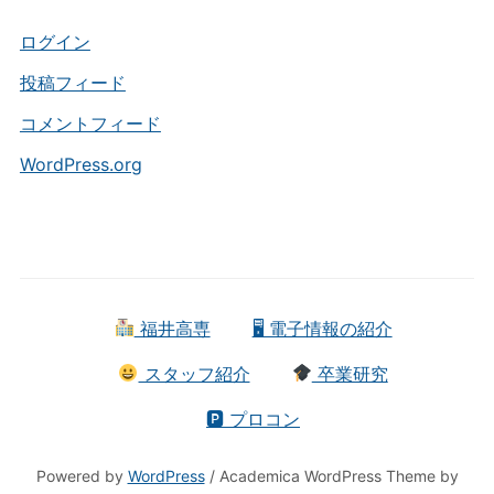
リ
ー
ログイン
投稿フィード
コメントフィード
WordPress.org
福井高専
🖥 電子情報の紹介
スタッフ紹介
卒業研究
🅿 プロコン
Powered by
WordPress
/ Academica WordPress Theme by