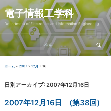
電子情報工学科
Department of Electronics and Information Engineering
Search
Toggle
for:
mobile
menu
ホーム
»
2007
»
12月
»
16
日別アーカイブ:
2007年12月16日
2007年12月16日 (第38回)