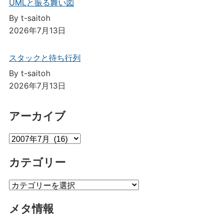
UMLと振る舞い図
By t-saitoh
2026年7月13日
スタックと待ち行列
By t-saitoh
2026年7月13日
アーカイブ
ア
ー
カテゴリー
カ
イ
カ
ブ
テ
メタ情報
ゴ
リ