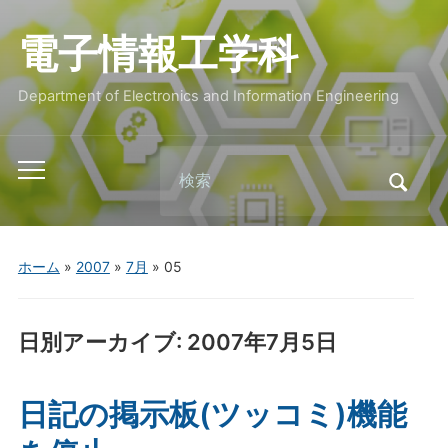
電子情報工学科
Department of Electronics and Information Engineering
Search
Toggle
for:
mobile
menu
ホーム
»
2007
»
7月
»
05
日別アーカイブ:
2007年7月5日
日記の掲示板(ツッコミ)機能