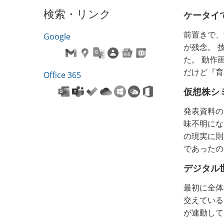
検索・リンク
ケータイ
前置きで、
Google
が残念。 
た。 動作
だけど『育
Office 365
仮想株シ
発表資料の
味不明にな
の現実に則
であったの
デジタル
最初に全体
交えている
が連動して