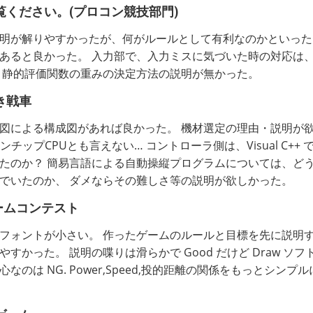
覧ください。(プロコン競技部門)
明が解りやすかったが、何がルールとして有利なのかといった
あると良かった。 入力部で、入力ミスに気づいた時の対応は
 静的評価関数の重みの決定方法の説明が無かった。
き戦車
図による構成図があれば良かった。 機材選定の理由・説明が欲
はワンチップCPUとも言えない… コントローラ側は、Visual C++ でな
たのか？ 簡易言語による自動操縦プログラムについては、ど
でいたのか、 ダメならその難しさ等の説明が欲しかった。
ゲームコンテスト
フォントが小さい。 作ったゲームのルールと目標を先に説明
やすかった。 説明の喋りは滑らかで Good だけど Draw ソフ
なのは NG. Power,Speed,投的距離の関係をもっとシンプ