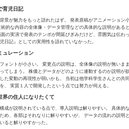
で育児日記
背景が魅力をもっと語れたはず。 発表原稿がアニメーション
技術的な内容の全体像・データ管理などの具体的な説明がある
画面の実演で発表のテンポが間延びぎみだけど、雰囲気は伝わ
児日記』としての実用性を語れていなかった。
ミュレーション
フォントが小さい。 変更点の説明は、全体像の説明が無いま
ってしまう。 株価とデータがどのように連動するのか説明が欲
した変動の再現性が弱いかも。 当初は他学科学生さんとの共
を、 実質１人で開発したという点では努力が伺える。
世界の住人になりたくて
構成が説明されている点で、導入説明は解りやすい。 具体的
ため、各部はそれなりに解りやすいが、 データの流れの説明
いると解りやすかった。