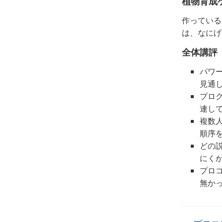
植物育成
作っている
は、なにげ
全体講評
パワ
見通
プロ
連し
複数
順序
どの
にく
プロ
無か