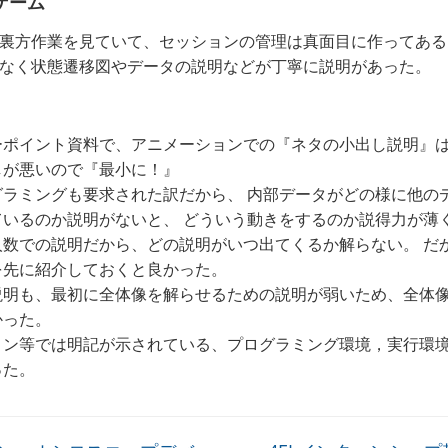
ゲーム
裏方作業を見ていて、セッションの管理は真面目に作ってある
なく状態遷移図やデータの説明などが丁寧に説明があった。
ーポイント資料で、アニメーションでの『ネタの小出し説明』は
しが悪いので『最小に！』
グラミングも要求された訳だから、 内部データがどの様に他の
ているのか説明がないと、 どういう動きをするのか説得力が薄
人数での説明だから、どの説明がいつ出てくるか解らない。 だ
を先に紹介しておくと良かった。
説明も、最初に全体像を解らせるための説明が弱いため、全体
かった。
コン等では明記が示されている、プログラミング環境，実行環
った。