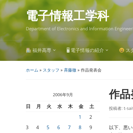
Skip
to
main
電子情報工学科
content
Department of Electronics and Information Engineer
福井高専
🖥 電子情報の紹介
ス
ホーム
»
スタッフ
»
斉藤徹
»
作品発表会
作品
2006年9月
日
月
火
水
木
金
土
投稿者:
t-sa
1
2
3
4
5
6
7
8
9
以下、悪い