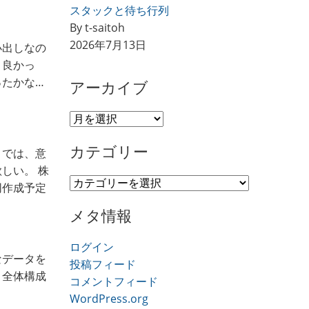
スタックと待ち行列
By t-saitoh
2026年7月13日
小出しなの
と良かっ
ったかな…
アーカイブ
ア
ー
カテゴリー
カ
までは、意
イ
しい。 株
カ
ブ
同作成予定
テ
メタ情報
ゴ
リ
ログイン
ー
なデータを
投稿フィード
と全体構成
コメントフィード
WordPress.org