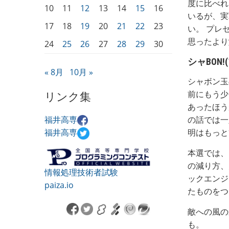
度に比べれ
10
11
12
13
14
15
16
いるが、実
17
18
19
20
21
22
23
い。 プレ
思ったより
24
25
26
27
28
29
30
シャBON
« 8月
10月 »
シャボン玉
リンク集
前にもう少
あったほう
福井高専
の話では一
福井高専
明はもっと
本選では、
の減り方、
情報処理技術者試験
ックエンジ
paiza.io
たものをつ
敵への風の
も。