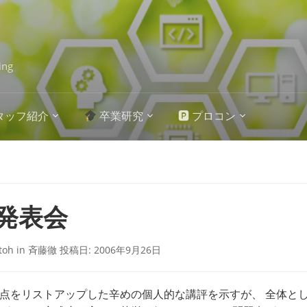
ing
タッフ紹介
卒業研究
🅿 プロコン
発表会
itoh
in
斉藤徹
投稿日:
2006年9月26日
点をリストアップした辛めの個人的な講評を示すが、 全体と