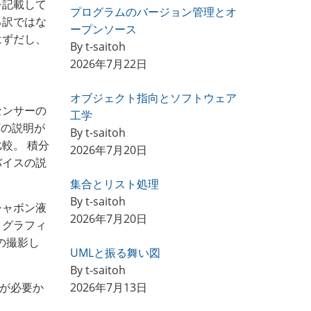
を記載して
プログラムのバージョン管理とオ
る訳ではな
ープンソース
はずだし、
By t-saitoh
2026年7月22日
オブジェクト指向とソフトウェア
センサーの
工学
Cの説明が
By t-saitoh
較。 積分
2026年7月20日
バイスの説
集合とリスト処理
By t-saitoh
シャボン液
2026年7月20日
 グラフィ
の撮影し
UMLと振る舞い図
By t-saitoh
が必要か
2026年7月13日