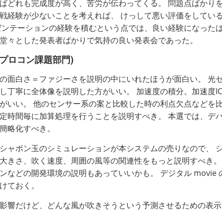
ばどれも完成度が高く、苦労が伝わってくる。 問題点ばかり
戦経験が少ないことを考えれば、 けっして悪い評価をしてい
ゼンテーションの経験を積むという点では、良い経験になった
堂々とした発表者ばかりで気持の良い発表会であった。
!(プロコン課題部門)
の面白さ＝ファジーさを説明の中にいれたほうが面白い。 光
し丁寧に全体像を説明した方がいい。 加速度の積分。加速度I
がいい。 他のセンサー系の案と比較した時の利点欠点などを比
定時間毎に加算処理を行うことを説明すべき。 本選では、デ
簡略化すべき。
シャボン玉のシミュレーションが本システムの売りなので、 
大きさ、吹く速度、周囲の風等の関連性をもっと説明すべき。
ンなどの開発環境の説明もあっていいかも。 デジタル movie 
けておく。
影響だけど、どんな風が吹きそうという予測させるための表示