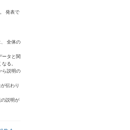
。 発表で
、 全体の
データと関
くなる。
から説明の
像が伝わり
境の説明が