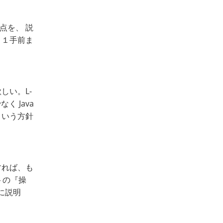
点を、 説
、１手前ま
しい。L-
く Java
ういう方針
すれば、も
トの『操
ルに説明