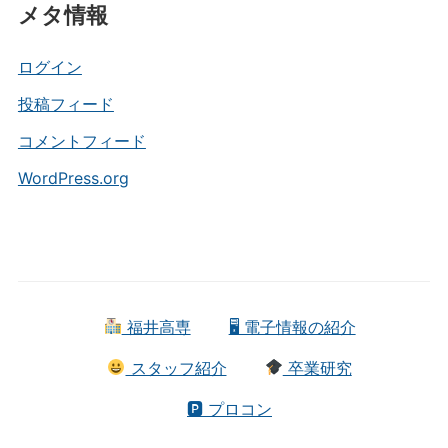
メタ情報
ゴ
リ
ー
ログイン
投稿フィード
コメントフィード
WordPress.org
福井高専
🖥 電子情報の紹介
スタッフ紹介
卒業研究
🅿 プロコン