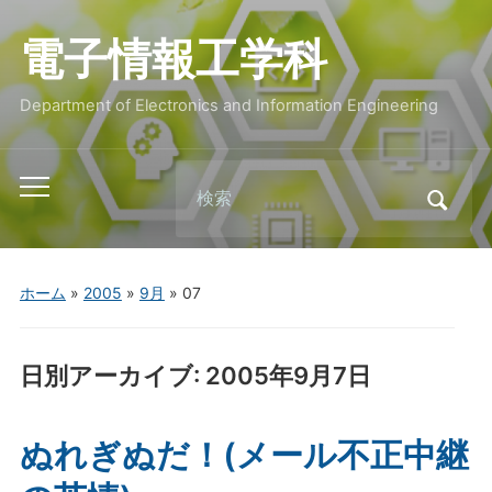
電子情報工学科
Department of Electronics and Information Engineering
Search
Toggle
for:
mobile
menu
ホーム
»
2005
»
9月
»
07
日別アーカイブ:
2005年9月7日
ぬれぎぬだ！(メール不正中継