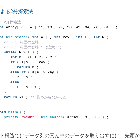
aによる2分探索法
// 2分探索法
nt
 array
[
 8 
]
 = 
{
 11, 13 , 27, 38, 42, 64, 72 , 81 
}
 ;
nt
bin_search
(
int
 a
[]
 , 
int
 key , 
int
 L , 
int
 R 
)
{
// Lは、範囲の左端
// Rは、範囲の右端+1 (注意!!)
while
(
 R 
>
 L 
)
{
int
 m = 
(
L + R
)
 / 2 ;
if
(
 a
[
m
]
 == key 
)
return
 m ;
else
if
(
 a
[
m
]
>
 key 
)
        R = m ;
else
        L = m + 1 ;
}
return
 -1 ; 
// 見つからなかった
oid
main
()
{
printf
(
"%d¥n"
 , 
bin_search
(
 array , 0 , 8 
)
)
 ;
ト構造ではデータ列の真ん中のデータを取り出すには、先頭か