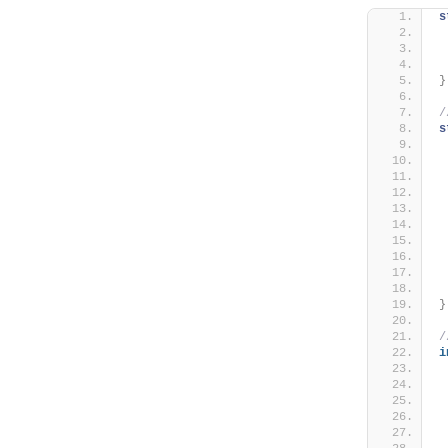
s
}
s
 
 
 
}
i
 