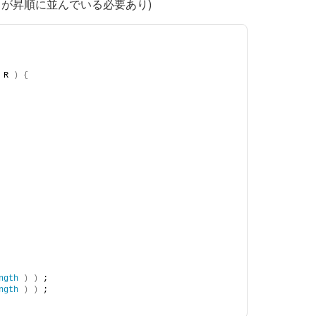
タが昇順に並んでいる必要あり)
 R 
)
{
ngth
)
)
 ;
ngth
)
)
 ;