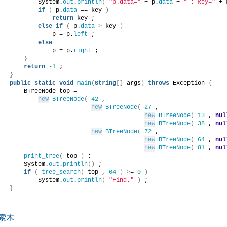
           System.
out
.
println
(
"p.data="
 + p.
data
 + 
" : key="
 + 
if
(
 p.
data
 == key 
)
return
 key ;
else
if
(
 p.
data
>
 key 
)
               p = p.
left
 ;
else
               p = p.
right
 ;
}
return
-1
 ;
}
public
static
void
main
(
String
[]
 args
)
throws
 Exception 
{
       BTreeNode top =
new
BTreeNode
(
42
 ,
new
BTreeNode
(
27
 ,
new
BTreeNode
(
13
 , 
nul
new
BTreeNode
(
38
 , 
nul
new
BTreeNode
(
72
 ,
new
BTreeNode
(
64
 , 
nul
new
BTreeNode
(
81
 , 
nul
print_tree
(
 top 
)
 ;
       System.
out
.
println
()
 ;
if
(
tree_search
(
 top , 
64
)
>
= 
0
)
           System.
out
.
println
(
"Find."
)
 ;
}
索木