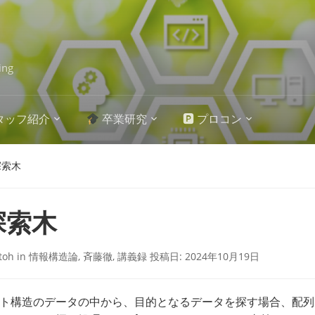
ing
タッフ紹介
卒業研究
🅿 プロコン
探索木
探索木
itoh
in
情報構造論
,
斉藤徹
,
講義録
投稿日:
2024年10月19日
ト構造のデータの中から、目的となるデータを探す場合、配列