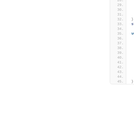
 
}
s
v
 
 
 
 
}