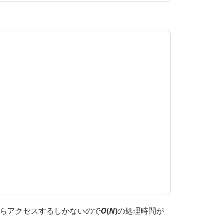
らアクセスするしかないので
O
(
N
)
の処理時間が