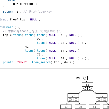
else
        p = p-
>
right ;
}
return
 -1 ; 
// 見つからなかった
truct
 Tree* top = 
NULL
 ;
oid
main
()
{
// 木構造をtcons()を使って直接生成 (B)
  top = 
tcons
(
tcons
(
tcons
(
NULL
 , 13 , 
NULL
)
 ,
                      27 ,
tcons
(
NULL
 , 38 , 
NULL
)
)
 ,
               42 ,
tcons
(
tcons
(
NULL
 , 64 , 
NULL
)
 ,
                      72 ,
tcons
(
NULL
 , 81 , 
NULL
)
)
)
 ;
printf
(
"%d¥n"
 , 
tree_search
(
 top , 64 
)
)
 ;