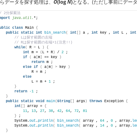
らデータを探す処理は、
O
(
log
N
)
となる。(ただし事前にデー
// 2分探索法
mport
 java.util.
*;
ublic
class
 Main 
{
public
static
int
bin_search
(
int
[]
 a , 
int
 key , 
int
 L , 
int
// Lは探す範囲の左端
// Rは探す範囲の右端+1(注意!!)
while
(
 R 
>
 L 
)
{
int
 m = 
(
L + R
)
 / 
2
 ;
if
(
 a
[
m
]
 == key 
)
return
 m ;
else
if
(
 a
[
m
]
>
 key 
)
               R = m ;
else
               L = m + 
1
 ;
}
return
-1
 ;
}
public
static
void
main
(
String
[]
 args
)
throws
 Exception 
{
int
[]
 array = 
{
11
, 
13
, 
27
, 
38
, 
42
, 
64
, 
72
, 
81
}
 ;
       System.
out
.
println
(
bin_search
(
 array , 
64
 , 
0
 , array.
le
       System.
out
.
println
(
bin_search
(
 array , 
14
 , 
0
 , array.
le
}