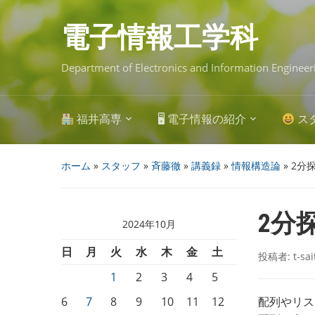
Skip
to
main
電子情報工学科
content
Department of Electronics and Information Engineer
福井高専
🖥 電子情報の紹介
ス
ホーム
»
スタッフ
»
斉藤徹
»
講義録
»
情報構造論
»
2分
2分
2024年10月
日
月
火
水
木
金
土
投稿者:
t-sa
1
2
3
4
5
6
7
8
9
10
11
12
配列やリス