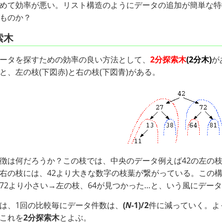
めて効率が悪い。リスト構造のようにデータの追加が簡単な特
ものか？
索木
ータを探すための効率の良い方法として、
2分探索木
(2分木)
が
と、左の枝(下図赤)と右の枝(下図青)がある。
徴は何だろうか？この枝では、中央のデータ例えば42の左の枝
右の枝には、42より大きな数字の枝葉が繋がっている。この構
72より小さい→左の枝、64が見つかった…と、いう風にデー
は、1回の比較毎にデータ件数は、
(
N
-1)/2
件に減っていく。よ
これを
2分探索木
とよぶ。