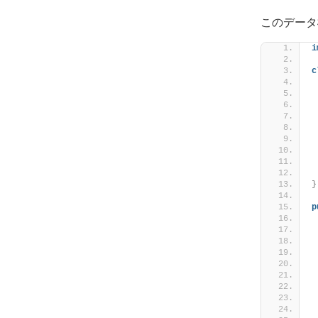
このデータ
i
c
 
 
}
p
 