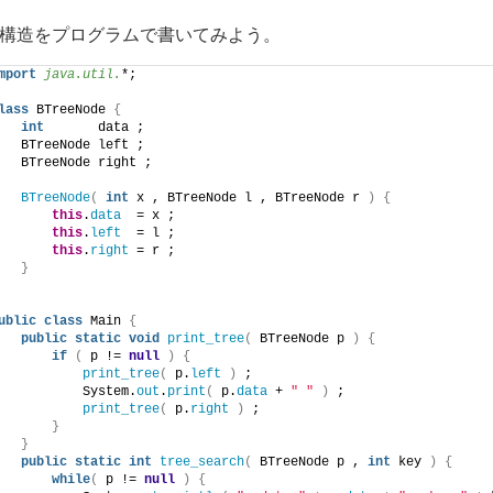
構造をプログラムで書いてみよう。
mport
 java.util.
*;
lass
 BTreeNode 
{
int
       data ;
   BTreeNode left ;
   BTreeNode right ;
BTreeNode
(
int
 x , BTreeNode l , BTreeNode r 
)
{
this
.
data
  = x ;
this
.
left
  = l ;
this
.
right
 = r ;
}
ublic
class
 Main 
{
public
static
void
print_tree
(
 BTreeNode p 
)
{
if
(
 p != 
null
)
{
print_tree
(
 p.
left
)
 ;
           System.
out
.
print
(
 p.
data
 + 
" "
)
 ;
print_tree
(
 p.
right
)
 ;
}
}
public
static
int
tree_search
(
 BTreeNode p , 
int
 key 
)
{
while
(
 p != 
null
)
{