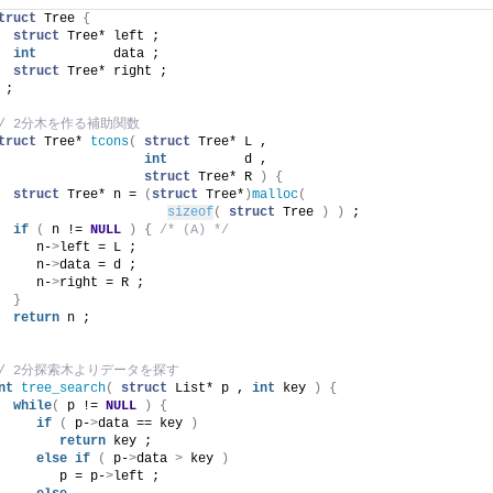
truct
 Tree 
{
struct
 Tree* left ;
int
          data ;
struct
 Tree* right ;
 ;
// 2分木を作る補助関数
truct
 Tree* 
tcons
(
struct
 Tree* L ,
int
          d ,
struct
 Tree* R 
)
{
struct
 Tree* n = 
(
struct
 Tree*
)
malloc
(
sizeof
(
struct
 Tree 
)
)
 ;
if
(
 n != 
NULL
)
{
/* (A) */
     n-
>
left = L ;
     n-
>
data = d ;
     n-
>
right = R ;
}
return
 n ;
// 2分探索木よりデータを探す
nt
tree_search
(
struct
 List* p , 
int
 key 
)
{
while
(
 p != 
NULL
)
{
if
(
 p-
>
data == key 
)
return
 key ;
else
if
(
 p-
>
data 
>
 key 
)
        p = p-
>
left ;