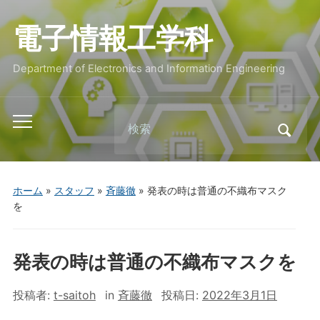
電子情報工学科
Department of Electronics and Information Engineering
Search
Toggle
for:
mobile
menu
ホーム
»
スタッフ
»
斉藤徹
»
発表の時は普通の不織布マスク
を
発表の時は普通の不織布マスクを
投稿者:
t-saitoh
in
斉藤徹
投稿日:
2022年3月1日