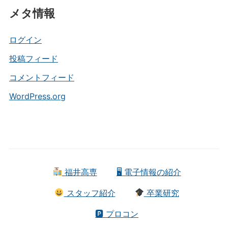
テ
メタ情報
ゴ
リ
ー
ログイン
投稿フィード
コメントフィード
WordPress.org
福井高専
🖥 電子情報の紹介
スタッフ紹介
卒業研究
🅿 プロコン