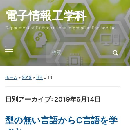
電子情報工学科
Department of Electronics and Information Engineering
Search
Toggle
for:
mobile
menu
ホーム
»
2019
»
6月
»
14
日別アーカイブ:
2019年6月14日
型の無い言語からC言語を学