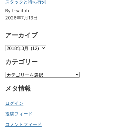
スタックと待ち行列
By t-saitoh
2026年7月13日
アーカイブ
ア
ー
カテゴリー
カ
イ
カ
ブ
テ
メタ情報
ゴ
リ
ー
ログイン
投稿フィード
コメントフィード