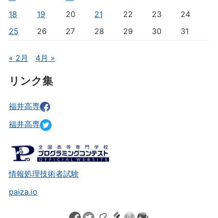
18
19
20
21
22
23
24
25
26
27
28
29
30
31
« 2月
4月 »
リンク集
福井高専
福井高専
情報処理技術者試験
paiza.io