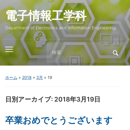
電子情報工学科
Department of Electronics and Information Engineering
Search
Toggle
for:
mobile
menu
ホーム
»
2018
»
3月
»
19
日別アーカイブ:
2018年3月19日
卒業おめでとうございます