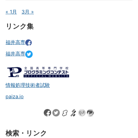
« 1月
3月 »
リンク集
福井高専
福井高専
情報処理技術者試験
paiza.io
検索・リンク