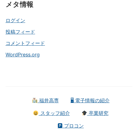
メタ情報
ゴ
リ
ー
ログイン
投稿フィード
コメントフィード
WordPress.org
福井高専
🖥 電子情報の紹介
スタッフ紹介
卒業研究
🅿 プロコン