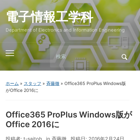
電子情報工学科
Department of Electronics and Information Engineering
Search
Toggle
for:
mobile
menu
ホーム
»
スタッフ
»
斉藤徹
»
Office365 ProPlus Windows版
がOffice 2016に
Office365 ProPlus Windows版が
Office 2016に
投稿者:
t-saitoh
in
斉藤徹
投稿日:
2016年2月24日