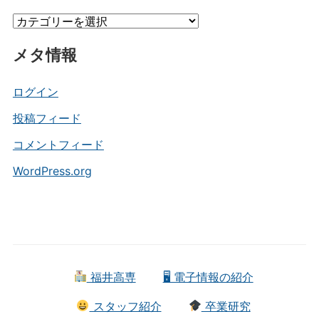
イ
カ
ブ
テ
メタ情報
ゴ
リ
ー
ログイン
投稿フィード
コメントフィード
WordPress.org
福井高専
🖥 電子情報の紹介
スタッフ紹介
卒業研究