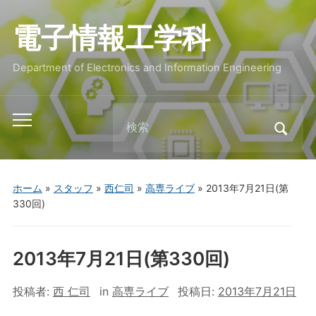
電子情報工学科
Department of Electronics and Information Engineering
Search
Toggle
for:
mobile
menu
ホーム
»
スタッフ
»
西仁司
»
高専ライブ
»
2013年7月21日(第
330回)
2013年7月21日(第330回)
投稿者:
西 仁司
in
高専ライブ
投稿日:
2013年7月21日