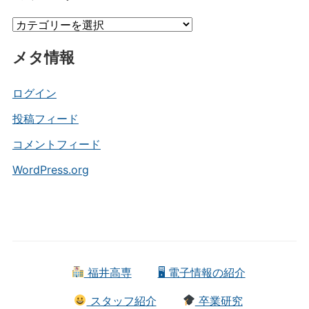
イ
カ
ブ
テ
メタ情報
ゴ
リ
ー
ログイン
投稿フィード
コメントフィード
WordPress.org
福井高専
🖥 電子情報の紹介
スタッフ紹介
卒業研究