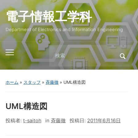
電子情報工学科
Department of Electronics and Information Engineering
Search
Toggle
for:
mobile
menu
ホーム
»
スタッフ
»
斉藤徹
»
UML構造図
UML構造図
投稿者:
t-saitoh
in
斉藤徹
投稿日:
2011年6月16日