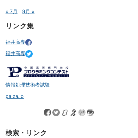
« 7月
9月 »
リンク集
福井高専
福井高専
情報処理技術者試験
paiza.io
検索・リンク