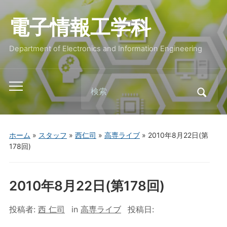
電子情報工学科
Department of Electronics and Information Engineering
Search
Toggle
for:
mobile
menu
ホーム
»
スタッフ
»
西仁司
»
高専ライブ
»
2010年8月22日(第
178回)
2010年8月22日(第178回)
投稿者:
西 仁司
in
高専ライブ
投稿日: