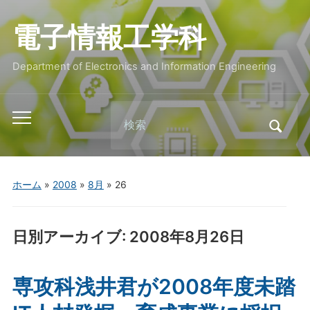
電子情報工学科
Department of Electronics and Information Engineering
Search
Toggle
for:
mobile
menu
ホーム
»
2008
»
8月
»
26
日別アーカイブ:
2008年8月26日
専攻科浅井君が2008年度未踏