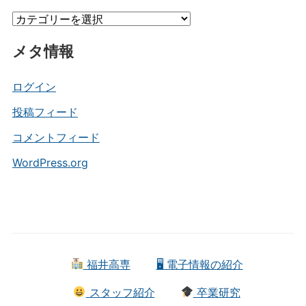
イ
カ
ブ
テ
メタ情報
ゴ
リ
ー
ログイン
投稿フィード
コメントフィード
WordPress.org
福井高専
🖥 電子情報の紹介
スタッフ紹介
卒業研究